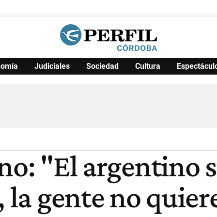
nomía
Judiciales
Sociedad
Cultura
Espectácul
Política
Pymes
Salud
Internacional
Clima
Deportes
Business
Noticias
Caras
no: "El argentino 
, la gente no quie