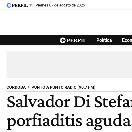
viernes 07 de agosto de 2026
Últimas noticias
Política
Eco
Inicio
Ahora
Opinión
Cultura
Arte
Educación
Videos
Córdoba
Reperfilar
Diario del Juicio
CÓRDOBA
PUNTO A PUNTO RADIO (90.7 FM)
Salvador Di Stefa
porfiaditis aguda