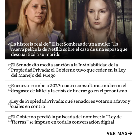
La historia real de "Elize: Sombras de una mujer", la
1
nueva película de Netflix sobre el caso de una esposa que
descuartizó a su marido
El Senado dio media sanción a la Inviolabilidad de la
2
Propiedad Privada: el Gobierno tuvo que ceder en la Ley
del Manejo del Fuego
Encuesta rumbo a 2027: cuatro consultoras midieron el
3
desgaste de Milei y la crisis de liderazgo en el peronismo
Ley de Propiedad Privada: qué senadores votaron a favor y
4
cuáles en contra
El Gobierno perdió la pulseada del nombre: la "Ley de
5
Tierras" se impuso en toda la conversación digital
VER MÁS