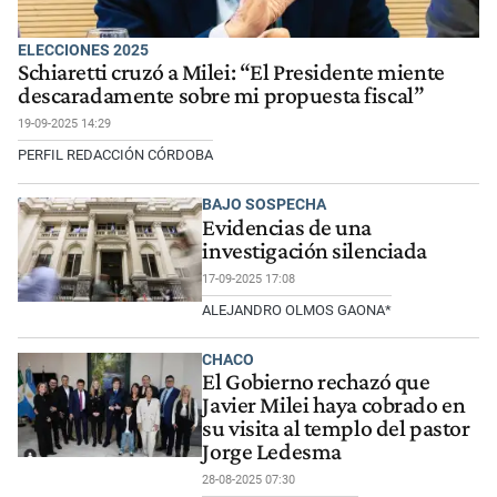
ELECCIONES 2025
Schiaretti cruzó a Milei: “El Presidente miente
descaradamente sobre mi propuesta fiscal”
19-09-2025 14:29
PERFIL REDACCIÓN CÓRDOBA
BAJO SOSPECHA
Evidencias de una
investigación silenciada
17-09-2025 17:08
ALEJANDRO OLMOS GAONA*
CHACO
El Gobierno rechazó que
Javier Milei haya cobrado en
su visita al templo del pastor
Jorge Ledesma
28-08-2025 07:30