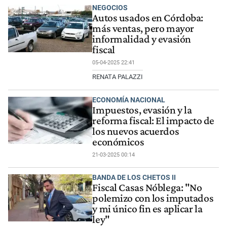
NEGOCIOS
Autos usados en Córdoba:
más ventas, pero mayor
informalidad y evasión
fiscal
05-04-2025 22:41
RENATA PALAZZI
ECONOMÍA NACIONAL
Impuestos, evasión y la
reforma fiscal: El impacto de
los nuevos acuerdos
económicos
21-03-2025 00:14
BANDA DE LOS CHETOS II
Fiscal Casas Nóblega: "No
polemizo con los imputados
y mi único fin es aplicar la
ley"