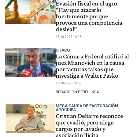
Evasión fiscal en el agro:
“Hay que atacarlo
fuertemente porque
provoca una competencia
desleal”
23-10-2025 10:26
CHACO
La Cámara Federal ratificó al
juez Mianovich en la causa
por facturas falsas que
investiga a Walter Pasko
15-10-2025 19:09
REDACCIÓN PERFIL NEA
MEGA CAUSA DE FACTURACIÓN
APÓCRIFA
Cristian Debarre reconoce
que evadió, pero niega
cargos por lavado y
asociación ilícita