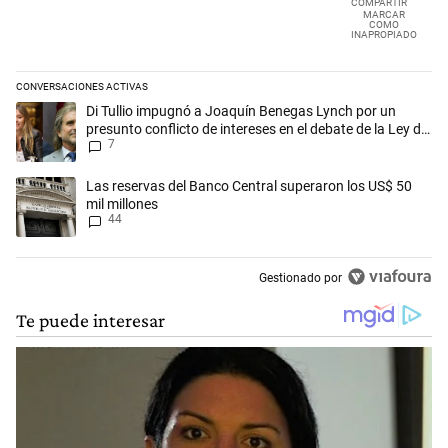
COMPARTIR
MARCAR
COMO
INAPROPIADO
CONVERSACIONES ACTIVAS
Este listado muestra los artículos con más comentarios en los últimos 
Un artículo de tendencia con el título "Di Tullio impugnó a Joaquín Ben
Di Tullio impugnó a Joaquín Benegas Lynch por un
presunto conflicto de intereses en el debate de la Ley de
7
Tierras
Un artículo de tendencia con el título "Las reservas del Banco Central
Las reservas del Banco Central superaron los US$ 50
mil millones
44
Gestionado por