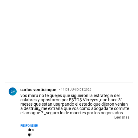
Comentario de carlos venticinque.
carlos venticinque
11 DE JUNIO DE 2026
CV
vos maru no te quejes que siguieron la estrategia del
calabres y apostaron por E$TO$ Virreyes ,que hace 31
meses que estan usurpando el estado que dijeron venian
a destruir,¿me extraña que vos como abogada te comiste
el amague ? ,,seguro lo de macri es por los negociados
que esta desconforme ,porque El TOTO fugo 40K Millones
Leer mas
con Macri y lo volvio hacer ahora ,ahora agrego el choreo
del Oro del B.Central,asi no hablen para atraz porque el
RESPONDER
pro estan mas sucio que una remolacha recien
0
cosechada.
1