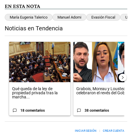
EN ESTA NOTA
María Eugenia Talerico
Manuel Adorni
Evasión Fiscal
UIF
Noticias en Tendencia
Este listado muestra los artículos con más comentarios en los últimos 
Un artículo de tendencia con el título "Qué queda de la ley de propie
Un artículo de tendencia con el 
Qué queda de la ley de
Grabois, Moreau y Lousteau
propiedad privada tras la
celebraron el revés del Gobi...
marcha...
18 comentarios
38 comentarios
INICIAR SESIÓN
|
CREAR CUENTA