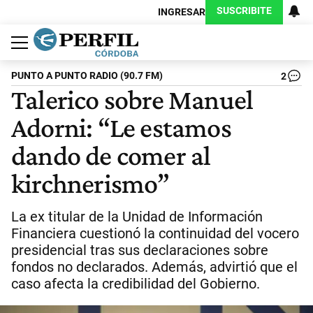
SUSCRIBITE
INGRESAR
Política
Economía
Judiciales
Sociedad
Cultura
Espectáculos
Deportes
Protagonistas
PUNTO A PUNTO RADIO (90.7 FM)
2
Talerico sobre Manuel
Adorni: “Le estamos
dando de comer al
kirchnerismo”
La ex titular de la Unidad de Información
Financiera cuestionó la continuidad del vocero
presidencial tras sus declaraciones sobre
fondos no declarados. Además, advirtió que el
caso afecta la credibilidad del Gobierno.