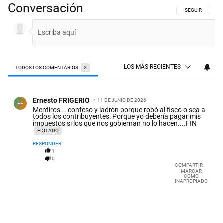
Conversación
SIGA ESTA CON
SEGUIR
LOS MÁS RECIENTES
TODOS LOS COMENTARIOS
2
Todos los comentarios
Comentario de Ernesto FRIGERIO.
Ernesto FRIGERIO
11 DE JUNIO DE 2026
EF
Mentiros... confeso y ladrón porque robó al fisco o sea a
todos los contribuyentes. Porque yo debería pagar mis
impuestos si los que nos gobiernan no lo hacen....FIN
EDITADO
RESPONDER
1
0
COMPARTIR
MARCAR
COMO
INAPROPIADO