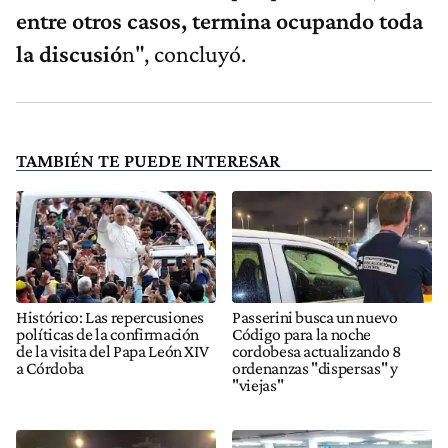
entre otros casos, termina ocupando toda
la discusió
n", concluyó.
TAMBIÉN TE PUEDE INTERESAR
Histórico: Las repercusiones
Passerini busca un nuevo
políticas de la confirmación
Código para la noche
de la visita del Papa León XIV
cordobesa actualizando 8
a Córdoba
ordenanzas "dispersas" y
"viejas"