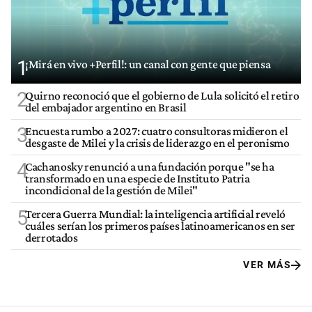
1
¡Mirá en vivo +Perfil!: un canal con gente que piensa
2
Quirno reconoció que el gobierno de Lula solicitó el retiro
del embajador argentino en Brasil
3
Encuesta rumbo a 2027: cuatro consultoras midieron el
desgaste de Milei y la crisis de liderazgo en el peronismo
4
Cachanosky renunció a una fundación porque "se ha
transformado en una especie de Instituto Patria
incondicional de la gestión de Milei"
5
Tercera Guerra Mundial: la inteligencia artificial reveló
cuáles serían los primeros países latinoamericanos en ser
derrotados
VER MÁS