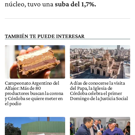
núcleo, tuvo una
suba del 1,7%.
TAMBIÉN TE PUEDE INTERESAR
Campeonato Argentino del
A días de conocerse la visita
Alfajor: Más de 80
del Papa, la Iglesia de
productores buscan la corona
Córdoba celebra el primer
y Córdoba se quiere meter en
Domingo de la Justicia Social
el podio