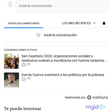
LOS MÁS RECIENTES
TODOS LOS COMENTARIOS
Todos los comentarios
Inicie la conversación
CONVERSACIONES ACTIVAS
Este listado muestra los artículos con más comentarios en los últimos 
Un artículo de tendencia con el título "San Cayetano 2026: organizaci
San Cayetano 2026: organizaciones sociales y
sindicatos vuelven a movilizarse con fuertes reclamos al
29
Gobierno
Un artículo de tendencia con el título "García Cuerva cuestionó a los p
García Cuerva cuestionó a los políticos por la pobreza
55
Gestionado por