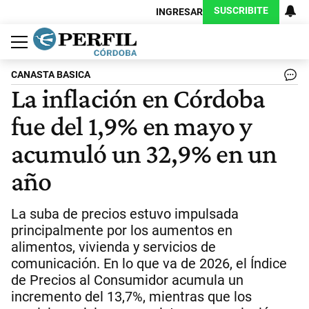
SUSCRIBITE
INGRESAR
Política
Economía
Judiciales
Sociedad
Cultura
Espectáculos
Deportes
Protagonistas
CANASTA BASICA
La inflación en Córdoba
fue del 1,9% en mayo y
acumuló un 32,9% en un
año
La suba de precios estuvo impulsada
principalmente por los aumentos en
alimentos, vivienda y servicios de
comunicación. En lo que va de 2026, el Índice
de Precios al Consumidor acumula un
incremento del 13,7%, mientras que los