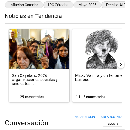
Inflación Córdoba
IPC Córdoba
Mayo 2026
Precios Al Co
Noticias en Tendencia
Este listado muestra los artículos con más comentarios en los últimos 
Un artículo de tendencia con el título "San Cayetano 2026: organiza
Un artículo de tendencia con el 
San Cayetano 2026:
Micky Vainilla y un fenómeno
organizaciones sociales y
barroso
sindicatos...
29 comentarios
2 comentarios
INICIAR SESIÓN
|
CREAR CUENTA
Conversación
SIGA ESTA CON
SEGUIR