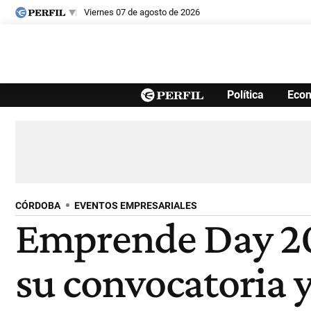
viernes 07 de agosto de 2026
Últimas noticias
Política
Eco
Inicio
Ahora
Opinión
Cultura
Arte
Educación
Videos
Córdoba
Reperfilar
Diario del Juicio
CÓRDOBA
EVENTOS EMPRESARIALES
Emprende Day 202
su convocatoria 