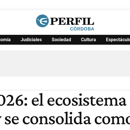
nomía
Judiciales
Sociedad
Cultura
Espectácul
Política
Pymes
Salud
Internacional
Clima
Deportes
Business
Noticias
Caras
6: el ecosistema 
y se consolida com