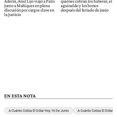
Adorni, Ariel Lijo viajó a París
quiénes cobran los haberes, el
junto a Mahiques en plena
aguinaldo y los bonos
discusión por cargos clave en
después del feriado de junio
la Justicia
EN ESTA NOTA
A Cuánto Cotiza El Dólar Hoy 16 De Junio
A Cuánto Cotiza El Dólar 