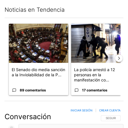
Noticias en Tendencia
Este listado muestra los artículos con más comentarios en los últim
Un artículo de tendencia con el título "El Senado dio media san
Un artículo de tendencia con e
El Senado dio media sanción
La policía arrestó a 12
a la Inviolabilidad de la P...
personas en la
manifestación co...
89 comentarios
17 comentarios
INICIAR SESIÓN
|
CREAR CUENTA
Conversación
SIGA ESTA CO
SEGUIR