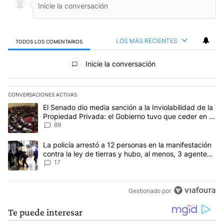
LOS MÁS RECIENTES
TODOS LOS COMENTARIOS
Todos los comentarios
Inicie la conversación
CONVERSACIONES ACTIVAS
Este listado muestra los artículos con más comentarios en los últim
Un artículo de tendencia con el título "El Senado dio media sanci
El Senado dio media sanción a la Inviolabilidad de la
Propiedad Privada: el Gobierno tuvo que ceder en la
Ley del Manejo del Fuego
89
Un artículo de tendencia con el título "La policía arrestó a 12 per
La policía arrestó a 12 personas en la manifestación
contra la ley de tierras y hubo, al menos, 3 agentes
heridos
17
Gestionado por