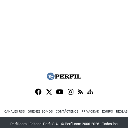
CANALES RSS
QUIENES SOMOS
CONTÁCTENOS
PRIVACIDAD
EQUIPO
REGLAS
Perfil.com - Editorial Perfil S.A.
| © Perfil.com 2006-2026 - Todos los