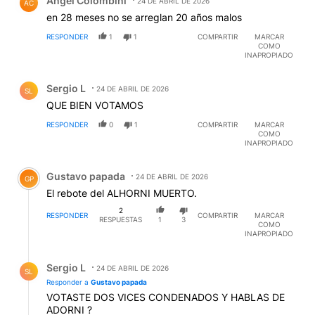
Angel Colombini
24 DE ABRIL DE 2026
AC
en 28 meses no se arreglan 20 años malos
RESPONDER
1
1
COMPARTIR
MARCAR
COMO
INAPROPIADO
Comentario de Sergio L.
Sergio L
24 DE ABRIL DE 2026
SL
QUE BIEN VOTAMOS
RESPONDER
0
1
COMPARTIR
MARCAR
COMO
INAPROPIADO
Comentario de Gustavo papada.
Gustavo papada
24 DE ABRIL DE 2026
GP
El rebote del ALHORNI MUERTO.
2
RESPONDER
COMPARTIR
MARCAR
RESPUESTAS
1
3
COMO
INAPROPIADO
Respuesta de Sergio L.
Sergio L
24 DE ABRIL DE 2026
SL
Responder a
Gustavo papada
VOTASTE DOS VICES CONDENADOS Y HABLAS DE
ADORNI ?