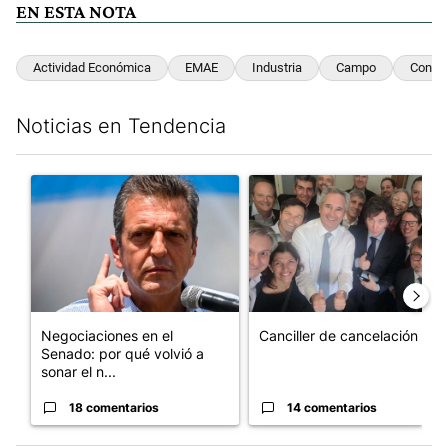
EN ESTA NOTA
Actividad Económica
EMAE
Industria
Campo
Constr
Noticias en Tendencia
Este listado muestra los artículos con más comentarios en los últim
Un artículo de tendencia con el título "Negociaciones en el Se
Un artículo de tendencia con e
Negociaciones en el
Canciller de cancelación
Senado: por qué volvió a
sonar el n...
18 comentarios
14 comentarios