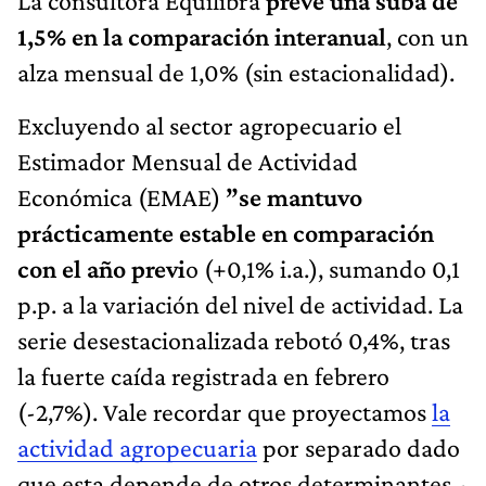
La consultora Equilibra
prevé una suba de
1,5% en la comparación interanual
, con un
alza mensual de 1,0% (sin estacionalidad).
Excluyendo al sector agropecuario el
Estimador Mensual de Actividad
Económica (EMAE)
”se mantuvo
prácticamente estable en comparación
con el año previ
o (+0,1% i.a.), sumando 0,1
p.p. a la variación del nivel de actividad. La
serie desestacionalizada rebotó 0,4%, tras
la fuerte caída registrada en febrero
(-2,7%). Vale recordar que proyectamos
la
actividad agropecuaria
por separado dado
que esta depende de otros determinantes -