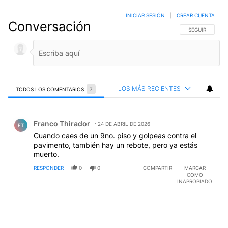
INICIAR SESIÓN
|
CREAR CUENTA
Conversación
SIGA ESTA CO
SEGUIR
LOS MÁS RECIENTES
TODOS LOS COMENTARIOS
7
Todos los comentarios
Comentario de Franco Thirador.
Franco Thirador
24 DE ABRIL DE 2026
FT
Cuando caes de un 9no. piso y golpeas contra el
pavimento, también hay un rebote, pero ya estás
muerto.
RESPONDER
0
0
COMPARTIR
MARCAR
COMO
INAPROPIADO