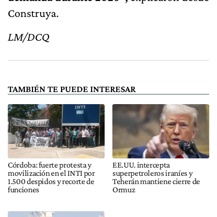
Construya.
LM/DCQ
TAMBIÉN TE PUEDE INTERESAR
Córdoba: fuerte protesta y
EE.UU. intercepta
movilización en el INTI por
superpetroleros iraníes y
1.500 despidos y recorte de
Teherán mantiene cierre de
funciones
Ormuz