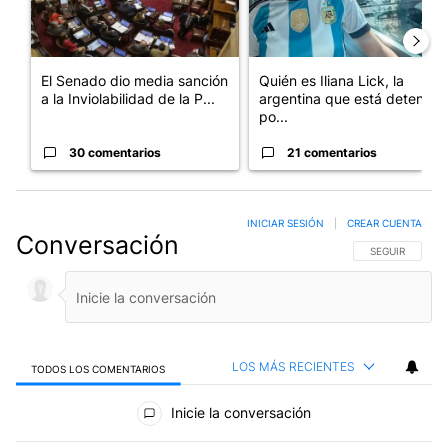
El Senado dio media sanción
Quién es Iliana Lick, la
a la Inviolabilidad de la P...
argentina que está detenida
po...
30 comentarios
21 comentarios
INICIAR SESIÓN
|
CREAR CUENTA
Conversación
SIGA ESTA CO
SEGUIR
LOS MÁS RECIENTES
TODOS LOS COMENTARIOS
Todos los comentarios
Inicie la conversación