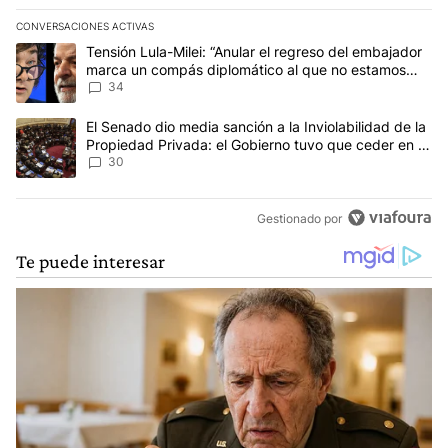
CONVERSACIONES ACTIVAS
Este listado muestra los artículos con más comentarios en los últim
Un artículo de tendencia con el título "Tensión Lula-Milei: “Anu
Tensión Lula-Milei: “Anular el regreso del embajador
marca un compás diplomático al que no estamos
acostumbrados"
34
Un artículo de tendencia con el título "El Senado dio media sanci
El Senado dio media sanción a la Inviolabilidad de la
Propiedad Privada: el Gobierno tuvo que ceder en la
Ley del Manejo del Fuego
30
Gestionado por