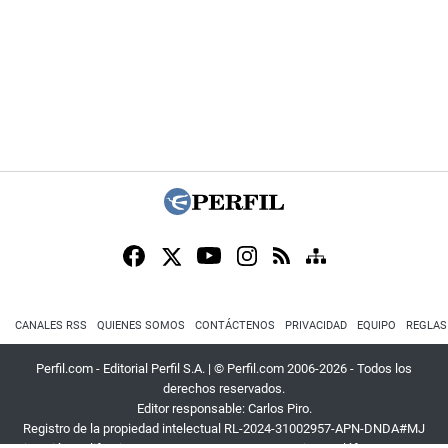
CANALES RSS
QUIENES SOMOS
CONTÁCTENOS
PRIVACIDAD
EQUIPO
REGLAS
Perfil.com - Editorial Perfil S.A.
| © Perfil.com 2006-2026 - Todos los
derechos reservados.
Editor responsable: Carlos Piro.
Registro de la propiedad intelectual RL-2024-31002957-APN-DNDA#MJ