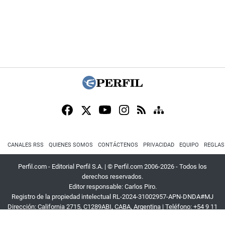
CANALES RSS
QUIENES SOMOS
CONTÁCTENOS
PRIVACIDAD
EQUIPO
REGLAS
Perfil.com - Editorial Perfil S.A.
| © Perfil.com 2006-2026 - Todos los
derechos reservados.
Editor responsable: Carlos Piro.
Registro de la propiedad intelectual RL-2024-31002957-APN-DNDA#MJ
Dirección:
California 2715
,
C1289ABI
,
CABA, Argentina
| Teléfono:
+54 9 11
3453 4567
| E-mail:
atencion@perfil.com