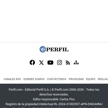
CANALES RSS
QUIENES SOMOS
CONTÁCTENOS
PRIVACIDAD
EQUIPO
REGLAS
Perfil.com - Editorial Perfil S.A.
| © Perfil.com 2006-2026 - Todos los
derechos reservados.
Editor responsable: Carlos Piro.
Registro de la propiedad intelectual RL-2024-31002957-APN-DNDA#MJ