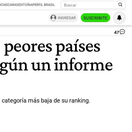
ICIAS
CARAS
EXITOÍNA
PERFIL BRASIL
INGRESAR
SUSCRIBITE
47
Re
0 peores países
lab
|
Ca
egún un informe
a categoría más baja de su ranking.