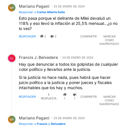
Respuesta de Mariano Pagani.
Mariano Pagani
25 DE ENERO DE 2024
MP
Responder a
Carlos Alberto Solla
Esto pasa porque el delirante de Milei devaluó un
118% y eso llevó la inflación al 25,5% mensual...¿o no
lo ves?
RESPONDER
2
0
COMPARTIR
MARCAR
COMO
INAPROPIADO
Comentario de Francis J. Belvedere.
Francis J. Belvedere
24 DE ENERO DE 2024
FJ
Hay que denunciar a todos los golpistas de cualquier
color político y llevarlos ante la justicia.
Si la justicia no hace nada, pues habrá que hacer
juicio político a la justicia y poner jueces y fiscales
intachables que los hay y muchos.
1
RESPONDER
COMPARTIR
MARCAR
RESPUESTA
1
1
COMO
INAPROPIADO
Respuesta de Mariano Pagani.
Mariano Pagani
25 DE ENERO DE 2024
MP
Responder a
Francis J. Belvedere