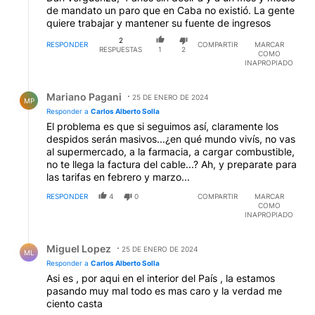
de mandato un paro que en Caba no existió. La gente
quiere trabajar y mantener su fuente de ingresos
2
RESPONDER
COMPARTIR
MARCAR
RESPUESTAS
1
2
COMO
INAPROPIADO
Respuesta de Mariano Pagani.
Mariano Pagani
25 DE ENERO DE 2024
MP
Responder a
Carlos Alberto Solla
El problema es que si seguimos así, claramente los
despidos serán masivos...¿en qué mundo vivís, no vas
al supermercado, a la farmacia, a cargar combustible,
no te llega la factura del cable...? Ah, y preparate para
las tarifas en febrero y marzo...
RESPONDER
4
0
COMPARTIR
MARCAR
COMO
INAPROPIADO
Respuesta de Miguel Lopez.
Miguel Lopez
25 DE ENERO DE 2024
ML
Responder a
Carlos Alberto Solla
Asi es , por aqui en el interior del País , la estamos
pasando muy mal todo es mas caro y la verdad me
ciento casta