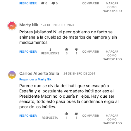
RESPONDER
0
0
COMPARTIR
MARCAR
COMO
INAPROPIADO
Comentario de Marty Nik.
Marty Nik
24 DE ENERO DE 2024
MN
Pobres jubilados! Ni el peor gobierno de facto se
animaría a la crueldad de matarlos de hambre y sin
medicamentos.
2
RESPONDER
COMPARTIR
MARCAR
RESPUESTAS
3
1
COMO
INAPROPIADO
Respuesta de Carlos Alberto Solla.
Carlos Alberto Solla
24 DE ENERO DE 2024
CA
Responder a
Marty Nik
Parece que se olvida del inútil que se escapó a
España y el postulante verdadero inútil por eso el
Presidente Macri no lo quería ni lejos. Hay que ser
sensato, todo esto pasa pues la condenada eligió al
peor de los inútiles.
1
RESPONDER
COMPARTIR
MARCAR
RESPUESTA
1
1
COMO
INAPROPIADO