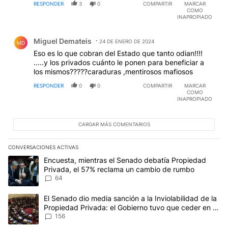
RESPONDER
3
0
COMPARTIR
MARCAR
COMO
INAPROPIADO
Comentario de Miguel Demateis.
Miguel Demateis
24 DE ENERO DE 2024
MD
Eso es lo que cobran del Estado que tanto odian!!!!
.....y los privados cuánto le ponen para beneficiar a
los mismos?????caraduras ,mentirosos mafiosos
RESPONDER
0
0
COMPARTIR
MARCAR
COMO
INAPROPIADO
CARGAR MÁS COMENTARIOS
CONVERSACIONES ACTIVAS
Este listado muestra los artículos con más comentarios en los últim
Un artículo de tendencia con el título "Encuesta, mientras el Se
Encuesta, mientras el Senado debatía Propiedad
Privada, el 57% reclama un cambio de rumbo
64
Un artículo de tendencia con el título "El Senado dio media sanci
El Senado dio media sanción a la Inviolabilidad de la
Propiedad Privada: el Gobierno tuvo que ceder en la
Ley del Manejo del Fuego
156