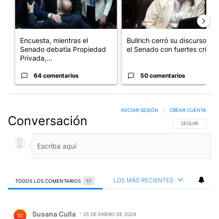
Encuesta, mientras el
Bullrich cerró su discurso en
Senado debatía Propiedad
el Senado con fuertes crí...
Privada,...
64 comentarios
50 comentarios
INICIAR SESIÓN
|
CREAR CUENTA
Conversación
SIGA ESTA CO
SEGUIR
LOS MÁS RECIENTES
TODOS LOS COMENTARIOS
57
Todos los comentarios
Comentario de Susana Culla.
Susana Culla
25 DE ENERO DE 2024
SC