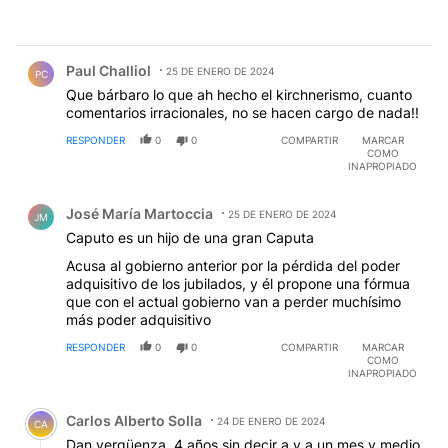
Comentario de Paul Challiol.
Paul Challiol
25 DE ENERO DE 2024
PC
Que bárbaro lo que ah hecho el kirchnerismo, cuanto
comentarios irracionales, no se hacen cargo de nada!!
RESPONDER
0
0
COMPARTIR
MARCAR
COMO
INAPROPIADO
Comentario de José María Martoccia.
José María Martoccia
25 DE ENERO DE 2024
JM
Caputo es un hijo de una gran Caputa
Acusa al gobierno anterior por la pérdida del poder
adquisitivo de los jubilados, y él propone una fórmua
que con el actual gobierno van a perder muchísimo
más poder adquisitivo
RESPONDER
0
0
COMPARTIR
MARCAR
COMO
INAPROPIADO
Comentario de Carlos Alberto Solla.
Carlos Alberto Solla
24 DE ENERO DE 2024
CA
Dan vergüenza, 4 años sin decir a y a un mes y medio