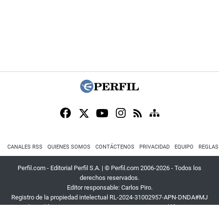
CANALES RSS
QUIENES SOMOS
CONTÁCTENOS
PRIVACIDAD
EQUIPO
REGLAS
Perfil.com - Editorial Perfil S.A.
| © Perfil.com 2006-2026 - Todos los
derechos reservados.
Editor responsable: Carlos Piro.
Registro de la propiedad intelectual RL-2024-31002957-APN-DNDA#MJ
Dirección:
California 2715
,
C1289ABI
,
CABA, Argentina
| Teléfono:
+54 9 11
3453 4567
| E-mail:
atencion@perfil.com