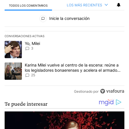
LOS MÁS RECIENTES
TODOS LOS COMENTARIOS
Todos los comentarios
Inicie la conversación
CONVERSACIONES ACTIVAS
Este listado muestra los artículos con más comentarios en los últim
Un artículo de tendencia con el título "Yo, Milei" con 3 comentarios
Yo, Milei
3
Un artículo de tendencia con el título "Karina Milei vuelve al cen
Karina Milei vuelve al centro de la escena: reúne a
los legisladores bonaerenses y acelera el armado
para 2027
25
Gestionado por