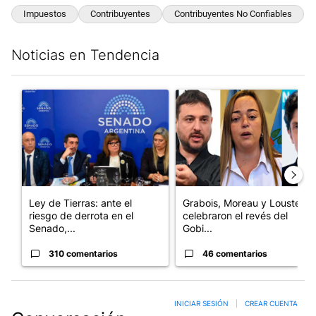
Impuestos
Contribuyentes
Contribuyentes No Confiables
Noticias en Tendencia
Este listado muestra los artículos con más comentarios en los últim
Un artículo de tendencia con el título "Ley de Tierras: ante el 
Un artículo de tendencia con e
Ley de Tierras: ante el
Grabois, Moreau y Lousteau
riesgo de derrota en el
celebraron el revés del
Senado,...
Gobi...
310 comentarios
46 comentarios
INICIAR SESIÓN
|
CREAR CUENTA