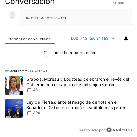
Conversación
SIGA ESTA CO
SEGUIR
LOS MÁS RECIENTES
TODOS LOS COMENTARIOS
Todos los comentarios
Inicie la conversación
CONVERSACIONES ACTIVAS
Este listado muestra los artículos con más comentarios en los últim
Un artículo de tendencia con el título "Grabois, Moreau y Lousteau
Grabois, Moreau y Lousteau celebraron el revés del
Gobierno con el capítulo de extranjerización
46
Un artículo de tendencia con el título "Ley de Tierras: ante el ri
Ley de Tierras: ante el riesgo de derrota en el
Senado, el Gobierno eliminó el capítulo más polémico
del proyecto
309
Gestionado por