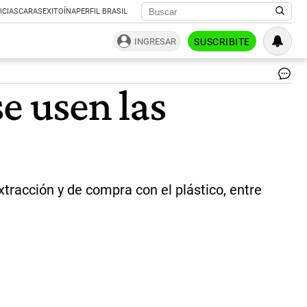
ICIAS
CARAS
EXITOÍNA
PERFIL BRASIL
INGRESAR
SUSCRIBITE
Tar
e usen las
de
déb
|
Té
extracción y de compra con el plástico, entre