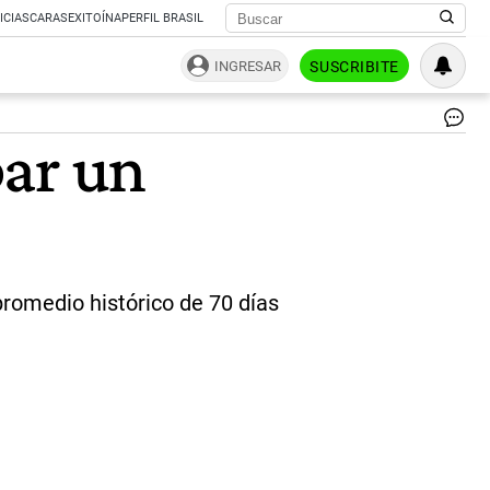
ICIAS
CARAS
EXITOÍNA
PERFIL BRASIL
INGRESAR
SUSCRIBITE
Co
bar un
de
la
Na
|
Not
Ar
promedio histórico de 70 días