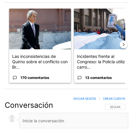
Este listado muestra los artículos con más comentarios en los últim
Un artículo de tendencia con el título "Las inconsistencias de Q
Un artículo de tendencia con el
Las inconsistencias de
Incidentes frente al
Quirno sobre el conflicto con
Congreso: la Policía utiliza
Br...
carro...
170 comentarios
13 comentarios
INICIAR SESIÓN
|
CREAR CUENTA
Conversación
SIGA ESTA CO
SEGUIR