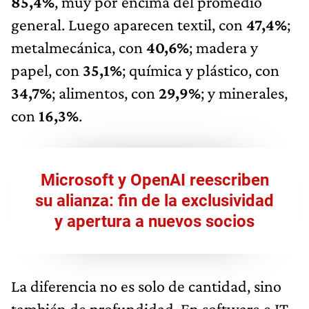
85,4%
, muy por encima del promedio
general. Luego aparecen textil, con
47,4%
;
metalmecánica, con
40,6%
; madera y
papel, con
35,1%
; química y plástico, con
34,7%
; alimentos, con
29,9%
; y minerales,
con
16,3%
.
Microsoft y OpenAI reescriben
su alianza: fin de la exclusividad
y apertura a nuevos socios
La diferencia no es solo de cantidad, sino
también de profundidad. En software e IT,