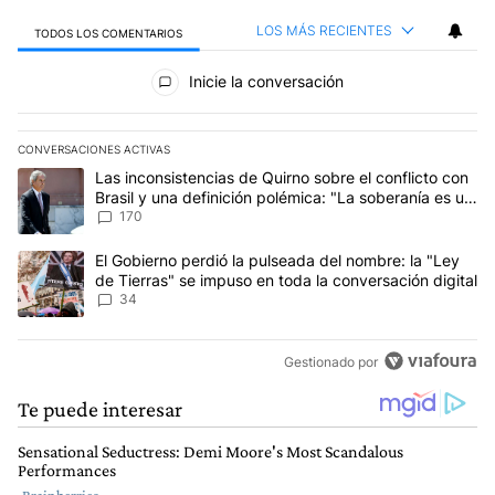
LOS MÁS RECIENTES
TODOS LOS COMENTARIOS
Todos los comentarios
Inicie la conversación
CONVERSACIONES ACTIVAS
Este listado muestra los artículos con más comentarios en los últim
Un artículo de tendencia con el título "Las inconsistencias de Qui
Las inconsistencias de Quirno sobre el conflicto con
Brasil y una definición polémica: "La soberanía es un
concepto antiguo"
170
Un artículo de tendencia con el título "El Gobierno perdió la puls
El Gobierno perdió la pulseada del nombre: la "Ley
de Tierras" se impuso en toda la conversación digital
34
Gestionado por