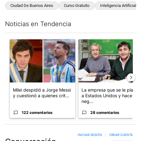
Ciudad De Buenos Aires
Curso Gratuito
Inteligencia Artificial
Noticias en Tendencia
Este listado muestra los artículos con más comentarios en los últim
Un artículo de tendencia con el título "Milei despidió a Jorge 
Un artículo de tendencia con 
Milei despidió a Jorge Messi
La empresa que se le plantó
y cuestionó a quienes crit...
a Estados Unidos y hace
neg...
122 comentarios
28 comentarios
INICIAR SESIÓN
|
CREAR CUENTA