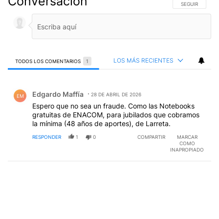
Conversación
SIGA ESTA CO
SEGUIR
LOS MÁS RECIENTES
TODOS LOS COMENTARIOS
1
Todos los comentarios
Comentario de Edgardo Maffía.
Edgardo Maffía
28 DE ABRIL DE 2026
EM
Espero que no sea un fraude. Como las Notebooks
gratuitas de ENACOM, para jubilados que cobramos
la mínima (48 años de aportes), de Larreta.
RESPONDER
1
0
COMPARTIR
MARCAR
COMO
INAPROPIADO