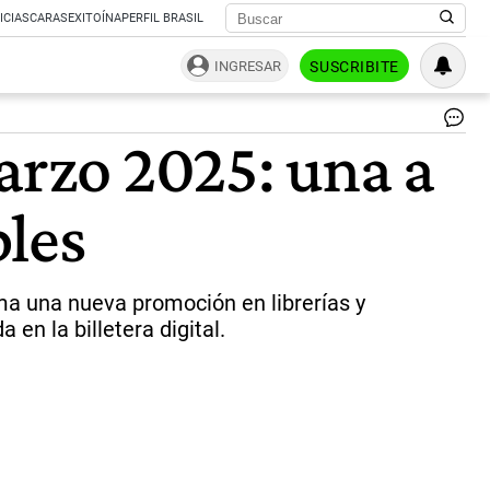
ICIAS
CARAS
EXITOÍNA
PERFIL BRASIL
INGRESAR
SUSCRIBITE
Cu
rzo 2025: una a
DN
|
Cu
bles
DN
ma una nueva promoción en librerías y
 en la billetera digital.