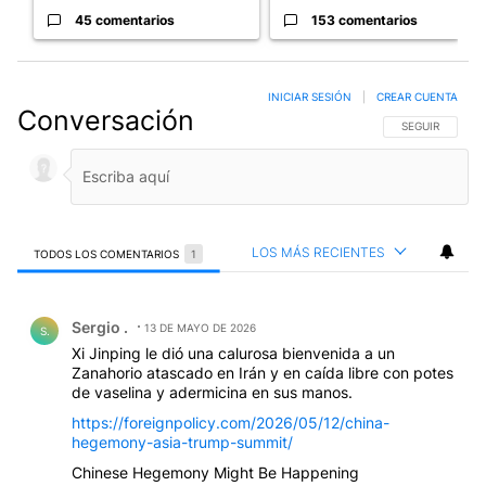
45 comentarios
153 comentarios
INICIAR SESIÓN
|
CREAR CUENTA
Conversación
SIGA ESTA CO
SEGUIR
LOS MÁS RECIENTES
TODOS LOS COMENTARIOS
1
Todos los comentarios
Comentario de Sergio ..
Sergio .
13 DE MAYO DE 2026
S.
Xi Jinping le dió una calurosa bienvenida a un
Zanahorio atascado en Irán y en caída libre con potes
de vaselina y adermicina en sus manos.
https://foreignpolicy.com/2026/05/12/china-
hegemony-asia-trump-summit/
Chinese Hegemony Might Be Happening