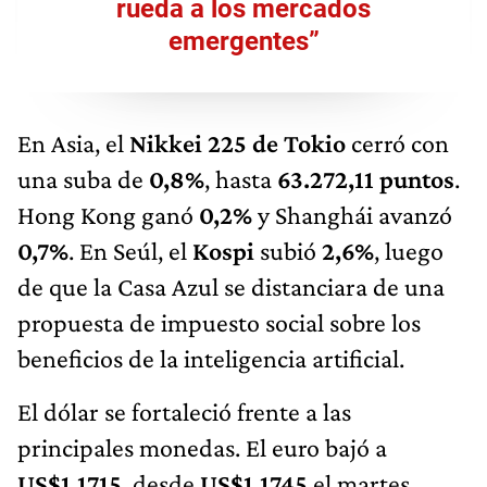
rueda a los mercados
emergentes”
En Asia, el
Nikkei 225 de Tokio
cerró con
una suba de
0,8%
, hasta
63.272,11 puntos
.
Hong Kong ganó
0,2%
y Shanghái avanzó
0,7%
. En Seúl, el
Kospi
subió
2,6%
, luego
de que la Casa Azul se distanciara de una
propuesta de impuesto social sobre los
beneficios de la inteligencia artificial.
El dólar se fortaleció frente a las
principales monedas. El euro bajó a
US$1,1715
, desde
US$1,1745
el martes,