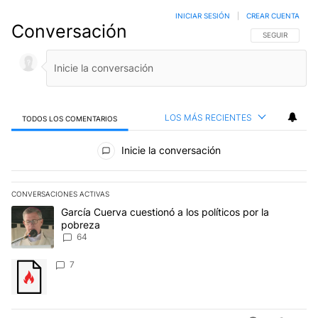
INICIAR SESIÓN
|
CREAR CUENTA
Conversación
SIGA ESTA CO
SEGUIR
LOS MÁS RECIENTES
TODOS LOS COMENTARIOS
Todos los comentarios
Inicie la conversación
CONVERSACIONES ACTIVAS
Este listado muestra los artículos con más comentarios en los últim
Un artículo de tendencia con el título "García Cuerva cuestionó a 
García Cuerva cuestionó a los políticos por la
pobreza
64
Un artículo de tendencia con el título "" con 7 comentarios.
7