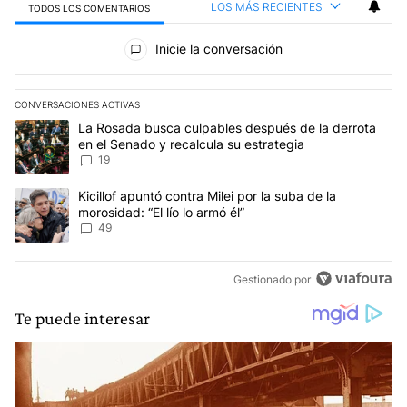
LOS MÁS RECIENTES
TODOS LOS COMENTARIOS
Todos los comentarios
Inicie la conversación
CONVERSACIONES ACTIVAS
Este listado muestra los artículos con más comentarios en los últim
Un artículo de tendencia con el título "La Rosada busca culpables
La Rosada busca culpables después de la derrota
en el Senado y recalcula su estrategia
19
Un artículo de tendencia con el título "Kicillof apuntó contra Milei 
Kicillof apuntó contra Milei por la suba de la
morosidad: “El lío lo armó él”
49
Gestionado por