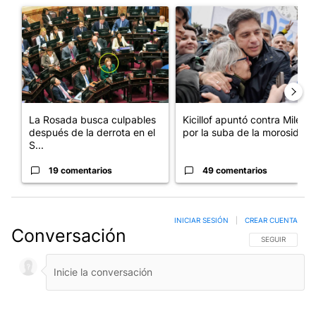
Un artículo de tendencia con el título "La Rosada busca culpabl
Un artículo de tendencia con el
La Rosada busca culpables
Kicillof apuntó contra Milei
después de la derrota en el
por la suba de la morosida...
S...
19 comentarios
49 comentarios
INICIAR SESIÓN
|
CREAR CUENTA
Conversación
SIGA ESTA CO
SEGUIR