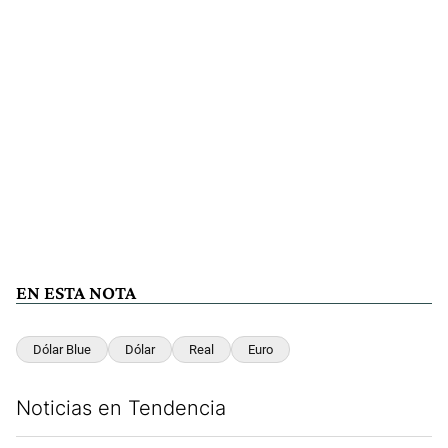
EN ESTA NOTA
Dólar Blue
Dólar
Real
Euro
Noticias en Tendencia
Este listado muestra los artículos con más comentarios en los últim