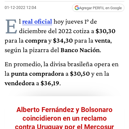
01-12-2022 12:04
Agregar PERFIL en Google
E
l
real oficial
hoy jueves 1° de
diciembre del 2022 cotiza a
$30,30
para la
compra
y
$34,30
para la
venta
,
según la pizarra del
Banco Nación
.
En promedio, la divisa brasileña opera en
la
punta compradora
a
$30,50
y en la
vendedora
a
$36,19
.
Alberto Fernández y Bolsonaro
coincidieron en un reclamo
contra Uruguay por el Mercosur