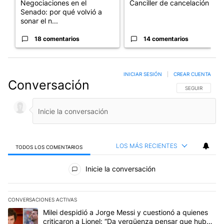
Negociaciones en el
Canciller de cancelación
Senado: por qué volvió a
sonar el n...
18 comentarios
14 comentarios
INICIAR SESIÓN
|
CREAR CUENTA
Conversación
SIGA ESTA CO
SEGUIR
LOS MÁS RECIENTES
TODOS LOS COMENTARIOS
Todos los comentarios
Inicie la conversación
CONVERSACIONES ACTIVAS
Este listado muestra los artículos con más comentarios en los últim
Un artículo de tendencia con el título "Milei despidió a Jorge Mes
Milei despidió a Jorge Messi y cuestionó a quienes
criticaron a Lionel: “Da vergüenza pensar que hubo