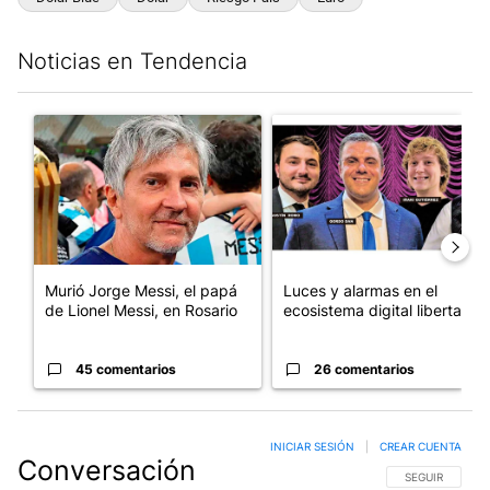
Noticias en Tendencia
Este listado muestra los artículos con más comentarios en los últim
Un artículo de tendencia con el título "Murió Jorge Messi, el pa
Un artículo de tendencia con el
Murió Jorge Messi, el papá
Luces y alarmas en el
de Lionel Messi, en Rosario
ecosistema digital libertario
45 comentarios
26 comentarios
INICIAR SESIÓN
|
CREAR CUENTA
Conversación
SIGA ESTA CO
SEGUIR