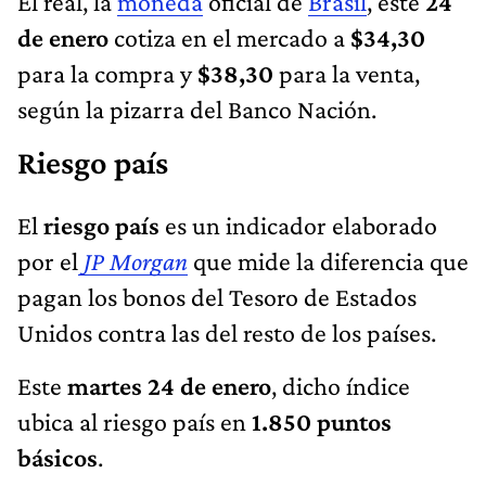
El real, la
moneda
oficial de
Brasil
, este
24
de enero
cotiza en el mercado a
$34,30
para la compra y
$38,30
para la venta,
según la pizarra del Banco Nación.
Riesgo país
El
riesgo país
es un indicador elaborado
por el
JP Morgan
que mide la diferencia que
pagan los bonos del Tesoro de Estados
Unidos contra las del resto de los países.
Este
martes 24 de enero
, dicho índice
ubica al riesgo país en
1.850 puntos
básicos
.