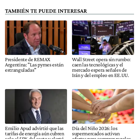
TAMBIÉN TE PUEDE INTERESAR
Presidente de REMAX
Wall Street opera sin rumbo:
Argentina: "Las pymes están
caen las tecnológicas y el
estranguladas"
mercado espera señales de
Irán y del empleo en EE.UU.
Emilio Apud advirtió que las
Día del Niño 2026: los
tarifas de energía aún cubren
supermercados activan
solo el 55% del costo y alertó
ofertas para comprar regalos