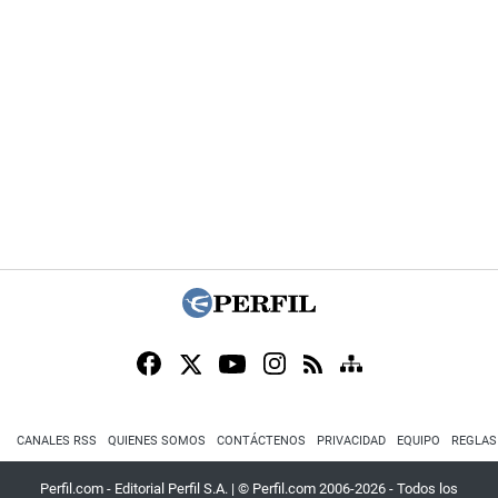
CANALES RSS
QUIENES SOMOS
CONTÁCTENOS
PRIVACIDAD
EQUIPO
REGLAS
Perfil.com - Editorial Perfil S.A.
| © Perfil.com 2006-2026 - Todos los