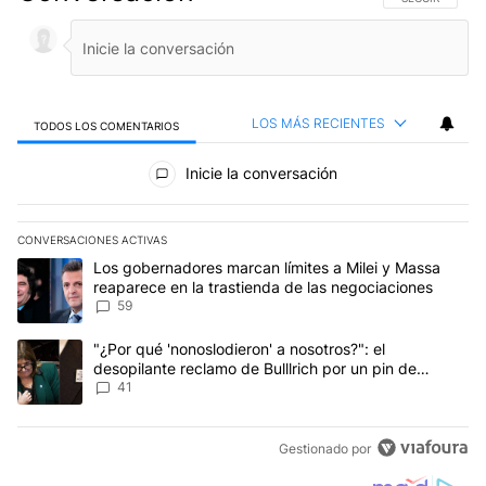
LOS MÁS RECIENTES
TODOS LOS COMENTARIOS
Todos los comentarios
Inicie la conversación
CONVERSACIONES ACTIVAS
Este listado muestra los artículos con más comentarios en los últim
Un artículo de tendencia con el título "Los gobernadores marcan l
Los gobernadores marcan límites a Milei y Massa
reaparece en la trastienda de las negociaciones
59
Un artículo de tendencia con el título ""¿Por qué 'nonoslodieron' a
"¿Por qué 'nonoslodieron' a nosotros?": el
desopilante reclamo de Bulllrich por un pin de
Malvinas
41
Gestionado por