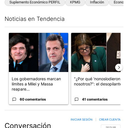
Suplemento Económico PERFIL
KPMG
Inflación
Economí
Noticias en Tendencia
Este listado muestra los artículos con más comentarios en los últim
Un artículo de tendencia con el título "Los gobernadores marcan
Un artículo de tendencia con e
Los gobernadores marcan
"¿Por qué 'nonoslodieron' a
límites a Milei y Massa
nosotros?": el desopilante ...
reapare...
60 comentarios
41 comentarios
INICIAR SESIÓN
|
CREAR CUENTA
Conversación
SIGA ESTA CO
SEGUIR