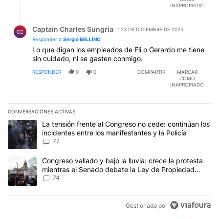
INAPROPIADO
Respuesta de Captain Charles Sungría.
Captain Charles Sungría
23 DE DICIEMBRE DE 2025
CC
Responder a
Sergio BELLINO
Lo que digan los empleados de Eli o Gerardo me tiene
sin cuidado, ni se gasten conmigo.
RESPONDER
0
0
COMPARTIR
MARCAR
COMO
INAPROPIADO
CONVERSACIONES ACTIVAS
Este listado muestra los artículos con más comentarios en los últim
Un artículo de tendencia con el título "La tensión frente al Congre
La tensión frente al Congreso no cede: continúan los
incidentes entre los manifestantes y la Policía
77
Un artículo de tendencia con el título "Congreso vallado y bajo la
Congreso vallado y bajo la lluvia: crece la protesta
mientras el Senado debate la Ley de Propiedad
Privada
74
Gestionado por