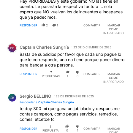
Hay PRIORIDADES y este gobierno NO las tiene en
cuenta. Le pasarán la respectiva factura ... solo
espero que NO vuelvan los delincuentes e incapaces
que ya padecimos.
RESPONDER
2
1
COMPARTIR
MARCAR
COMO
INAPROPIADO
Comentario de Captain Charles Sungría.
Captain Charles Sungría
23 DE DICIEMBRE DE 2025
CC
Basta de subsidios por favor que cada uno pague lo
que le corresponde, uno no tiene porque poner dinero
para bancar a otra persona.
2
RESPONDER
COMPARTIR
MARCAR
RESPUESTAS
1
0
COMO
INAPROPIADO
Respuesta de Sergio BELLINO.
Sergio BELLINO
23 DE DICIEMBRE DE 2025
SB
Responder a
Captain Charles Sungría
te doy 300 mi que gana un jubiolado y despues me
contas campeon, como pagas servicios, remedios,
comes, etcetce tc
1
RESPONDER
COMPARTIR
MARCAR
RESPUESTA
0
1
COMO