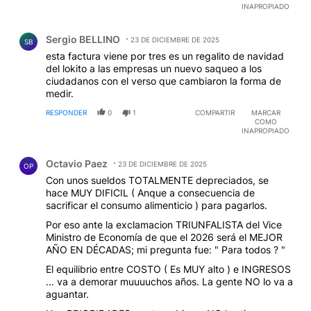
INAPROPIADO
Comentario de Sergio BELLINO.
Sergio BELLINO
23 DE DICIEMBRE DE 2025
SB
esta factura viene por tres es un regalito de navidad
del lokito a las empresas un nuevo saqueo a los
ciudadanos con el verso que cambiaron la forma de
medir.
RESPONDER
0
1
COMPARTIR
MARCAR
COMO
INAPROPIADO
Comentario de Octavio Paez.
Octavio Paez
23 DE DICIEMBRE DE 2025
OP
Con unos sueldos TOTALMENTE depreciados, se
hace MUY DIFICIL ( Anque a consecuencia de
sacrificar el consumo alimenticio ) para pagarlos.
Por eso ante la exclamacion TRIUNFALISTA del Vice
Ministro de Economía de que el 2026 será el MEJOR
AÑO EN DÉCADAS; mi pregunta fue: " Para todos ? "
El equilibrio entre COSTO ( Es MUY alto ) e INGRESOS
... va a demorar muuuuchos años. La gente NO lo va a
aguantar.