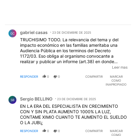
Comentario de gabriel casas.
gabriel casas
23 DE DICIEMBRE DE 2025
GC
TRUCHISIMO TODO. La relevancia del tema y del
impacto económico en las familias ameritaba una
Audiencia Pública en los terminos del Decreto
1172/03. Eso obliga al organismo convocante a
realizar y publicar un informe (art.38) en donde
explique de que forma tomo en consideración los
Leer mas
aportes, porque los acepto o rechazo. Al hacer esta
RESPONDER
0
0
COMPARTIR
MARCAR
truchada no estan obligados a nada de ello. Y
COMO
despues van a justificar el incremento de las tarifas y
INAPROPIADO
la eliminación de los subsidios diciendo que la
Comentario de Sergio BELLINO.
propuesta "fue puesta en consideración de la
Sergio BELLINO
sociedad la que acepto los terminos de la misma"
23 DE DICIEMBRE DE 2025
SB
Truchisimo todo, como todo lo que hace este
EN LA ERA DEL ESPECIALISTA EN CRECIMIENTO
desgobierno. (¿SABÍAN QUE DESAPARECEN LOS 150
CON Y SIN PLATA AUMENTO 1000% LA LUZ,
KW GRATUITOS DE LA TARIFA SOCIAL?)
CONTAME XIMIO CUANTO TE AUMENTO EL SUELDO
O LA JUBI¿
RESPONDER
0
0
COMPARTIR
MARCAR
COMO