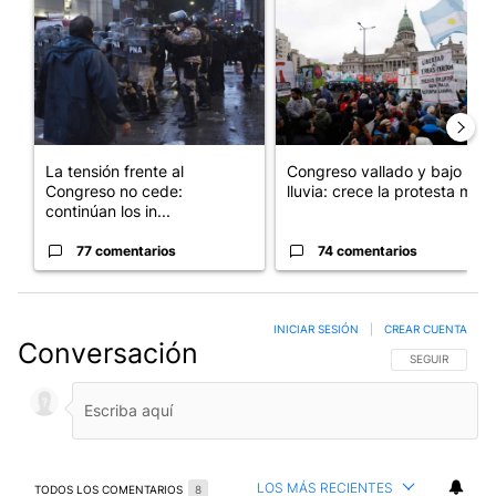
Un artículo de tendencia con el título "La tensión frente al Con
Un artículo de tendencia con e
La tensión frente al
Congreso vallado y bajo la
Congreso no cede:
lluvia: crece la protesta mi...
continúan los in...
77 comentarios
74 comentarios
INICIAR SESIÓN
|
CREAR CUENTA
Conversación
SIGA ESTA CO
SEGUIR
LOS MÁS RECIENTES
TODOS LOS COMENTARIOS
8