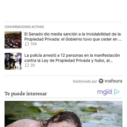
CONVERSACIONES ACTIVAS
Este listado muestra los artículos con más comentarios en los últim
Un artículo de tendencia con el título "El Senado dio media sanci
El Senado dio media sanción a la Inviolabilidad de la
Propiedad Privada: el Gobierno tuvo que ceder en la
Ley del Manejo del Fuego
108
Un artículo de tendencia con el título "La policía arrestó a 12 p
La policía arrestó a 12 personas en la manifestación
contra la Ley de Propiedad Privada y hubo, al
menos, 3 agentes heridos
20
Gestionado por