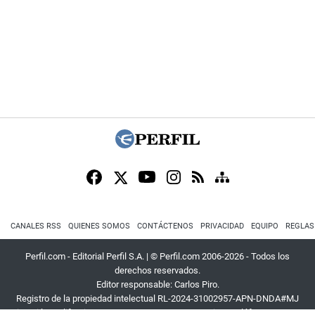
CANALES RSS
QUIENES SOMOS
CONTÁCTENOS
PRIVACIDAD
EQUIPO
REGLAS
Perfil.com - Editorial Perfil S.A.
| © Perfil.com 2006-2026 - Todos los
derechos reservados.
Editor responsable: Carlos Piro.
Registro de la propiedad intelectual RL-2024-31002957-APN-DNDA#MJ
Dirección:
California 2715
,
C1289ABI
,
CABA, Argentina
| Teléfono:
+54 9 11