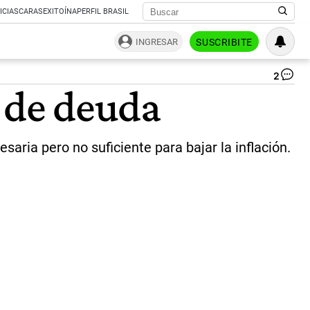
ICIAS
CARAS
EXITOÍNA
PERFIL BRASIL
INGRESAR
SUSCRIBITE
2
De
e de deuda
de
de
en
pe
saria pero no suficiente para bajar la inflación.
Ac
Go
-
Ba
|
Ca
de
pan