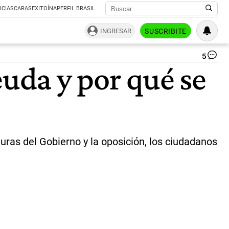
ICIAS
CARAS
EXITOÍNA
PERFIL BRASIL
INGRESAR
SUSCRIBITE
5
Fi
euda y por qué se
pe
|
Té
uras del Gobierno y la oposición, los ciudadanos