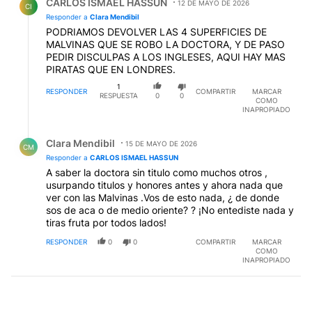
CARLOS ISMAEL HASSUN
12 DE MAYO DE 2026
CI
Responder a
Clara Mendibil
PODRIAMOS DEVOLVER LAS 4 SUPERFICIES DE
MALVINAS QUE SE ROBO LA DOCTORA, Y DE PASO
PEDIR DISCULPAS A LOS INGLESES, AQUI HAY MAS
PIRATAS QUE EN LONDRES.
1
RESPONDER
COMPARTIR
MARCAR
RESPUESTA
0
0
COMO
INAPROPIADO
Respuesta de Clara Mendibil.
Clara Mendibil
15 DE MAYO DE 2026
CM
Responder a
CARLOS ISMAEL HASSUN
A saber la doctora sin titulo como muchos otros ,
usurpando titulos y honores antes y ahora nada que
ver con las Malvinas .Vos de esto nada, ¿ de donde
sos de aca o de medio oriente? ? ¡No entediste nada y
tiras fruta por todos lados!
RESPONDER
0
0
COMPARTIR
MARCAR
COMO
INAPROPIADO