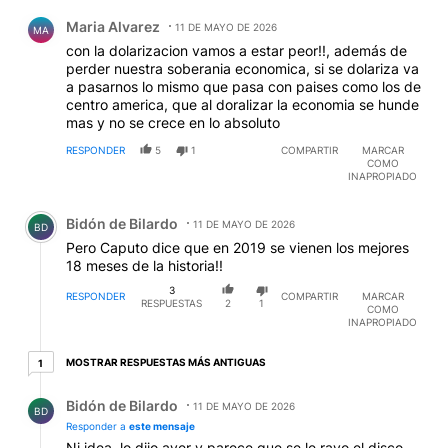
Comentario de Maria Alvarez.
Maria Alvarez
11 DE MAYO DE 2026
MA
con la dolarizacion vamos a estar peor!!, además de
perder nuestra soberania economica, si se dolariza va
a pasarnos lo mismo que pasa con paises como los de
centro america, que al doralizar la economia se hunde
mas y no se crece en lo absoluto
RESPONDER
5
1
COMPARTIR
MARCAR
COMO
INAPROPIADO
Comentario de Bidón de Bilardo.
Bidón de Bilardo
11 DE MAYO DE 2026
BD
Pero Caputo dice que en 2019 se vienen los mejores
18 meses de la historia!!
3
RESPONDER
COMPARTIR
MARCAR
RESPUESTAS
2
1
COMO
INAPROPIADO
1 respuesta más antiguas
MOSTRAR RESPUESTAS MÁS ANTIGUAS
1
Respuesta de Bidón de Bilardo.
Bidón de Bilardo
11 DE MAYO DE 2026
BD
Responder a
este mensaje
Ni idea, lo dijo ayer y parece que se le rayo el disco