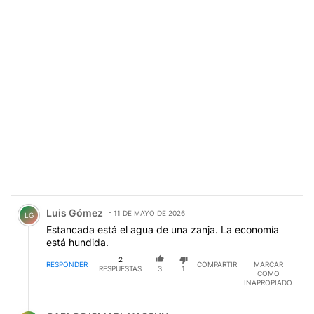
Comentario de Luis Gómez.
Luis Gómez
11 DE MAYO DE 2026
LG
Estancada está el agua de una zanja. La economía
está hundida.
2
RESPONDER
COMPARTIR
MARCAR
RESPUESTAS
3
1
COMO
INAPROPIADO
Respuesta de CARLOS ISMAEL HASSUN.