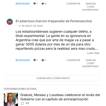
RESPONDER
1
0
COMPARTIR
MARCAR
COMO
INAPROPIADO
Comentario de El asterisco marron trepanado de Fontev
El asterisco marron trepanado de Fontevecchia
EA
11 DE MAYO DE 2026
Los estadounidenses sugieren cualquier delirio, a
titulo experimental. La gente en su ignorancia en
Argentina cree que por arte de magia va a pasar a
ganar 3000 dolares por mes de un dia para otro
repartiendo pizzas pero la realidad sera mas cruda,
ganara a penas 200u$s por mes. Si Argentina dolariza
Leer mas
a los 4 meses el estado nacional tiene que salir
RESPONDER
1
1
COMPARTIR
MARCAR
corriendo a emitir una cuasimoneda tipo Lecop y toda
COMO
provincia hara lo mismo. Hasta los municipios tendran
INAPROPIADO
que emitir un bono que sera tomado al 50% de su
valor nominal.
EDITADO
CARGAR MÁS COMENTARIOS
CONVERSACIONES ACTIVAS
Este listado muestra los artículos con más comentarios en los últim
Un artículo de tendencia con el título "Grabois, Moreau y Lousteau
Grabois, Moreau y Lousteau celebraron el revés del
Gobierno con el capítulo de extranjerización
46