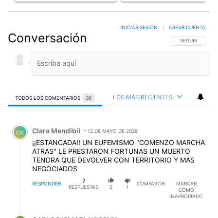
INICIAR SESIÓN
|
CREAR CUENTA
Conversación
SIGA ESTA CO
SEGUIR
LOS MÁS RECIENTES
TODOS LOS COMENTARIOS
38
Todos los comentarios
Comentario de Clara Mendibil.
Clara Mendibil
12 DE MAYO DE 2026
CM
¡¡ESTANCADA!! UN EUFEMISMO "COMENZO MARCHA
ATRAS" LE PRESTARON FORTUNAS UN MUERTO
TENDRA QUE DEVOLVER CON TERRITORIO Y MAS
NEGOCIADOS
2
RESPONDER
COMPARTIR
MARCAR
RESPUESTAS
2
1
COMO
INAPROPIADO
Respuesta de CARLOS ISMAEL HASSUN.