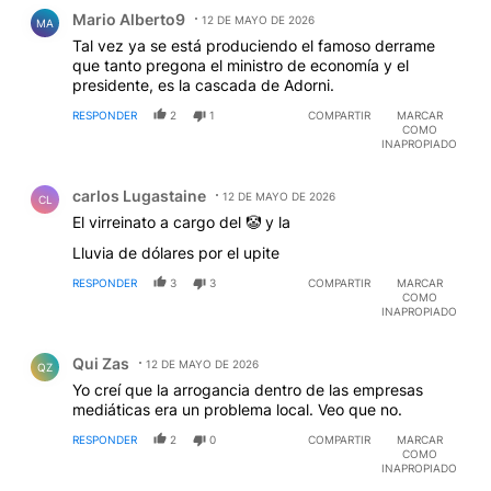
Comentario de Mario Alberto9.
Mario Alberto9
12 DE MAYO DE 2026
MA
Tal vez ya se está produciendo el famoso derrame
que tanto pregona el ministro de economía y el
presidente, es la cascada de Adorni.
RESPONDER
2
1
COMPARTIR
MARCAR
COMO
INAPROPIADO
Comentario de carlos Lugastaine.
carlos Lugastaine
12 DE MAYO DE 2026
CL
El virreinato a cargo del 🤡 y la
Lluvia de dólares por el upite
RESPONDER
3
3
COMPARTIR
MARCAR
COMO
INAPROPIADO
Comentario de Qui Zas.
Qui Zas
12 DE MAYO DE 2026
QZ
Yo creí que la arrogancia dentro de las empresas
mediáticas era un problema local. Veo que no.
RESPONDER
2
0
COMPARTIR
MARCAR
COMO
INAPROPIADO