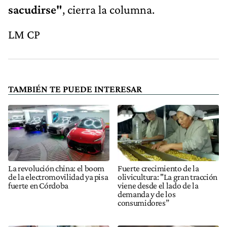
sacudirse"
, cierra la columna.
LM CP
TAMBIÉN TE PUEDE INTERESAR
La revolución china: el boom
Fuerte crecimiento de la
de la electromovilidad ya pisa
olivicultura: "La gran tracción
fuerte en Córdoba
viene desde el lado de la
demanda y de los
consumidores”