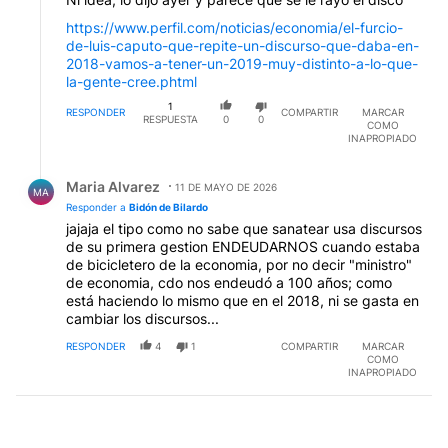
https://www.perfil.com/noticias/economia/el-furcio-
de-luis-caputo-que-repite-un-discurso-que-daba-en-
2018-vamos-a-tener-un-2019-muy-distinto-a-lo-que-
la-gente-cree.phtml
1
RESPONDER
COMPARTIR
MARCAR
RESPUESTA
0
0
COMO
INAPROPIADO
Respuesta de Maria Alvarez.
Maria Alvarez
11 DE MAYO DE 2026
MA
Responder a
Bidón de Bilardo
jajaja el tipo como no sabe que sanatear usa discursos
de su primera gestion ENDEUDARNOS cuando estaba
de bicicletero de la economia, por no decir "ministro"
de economia, cdo nos endeudó a 100 años; como
está haciendo lo mismo que en el 2018, ni se gasta en
cambiar los discursos...
RESPONDER
4
1
COMPARTIR
MARCAR
COMO
INAPROPIADO