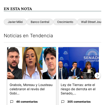
EN ESTA NOTA
Javier Milei
Banco Central
Crecimiento
Wall Street Journa
Noticias en Tendencia
Este listado muestra los artículos con más comentarios en los últim
Un artículo de tendencia con el título "Grabois, Moreau y Loust
Un artículo de tendencia con e
Grabois, Moreau y Lousteau
Ley de Tierras: ante el
celebraron el revés del
riesgo de derrota en el
Gobi...
Senado,...
46 comentarios
305 comentarios