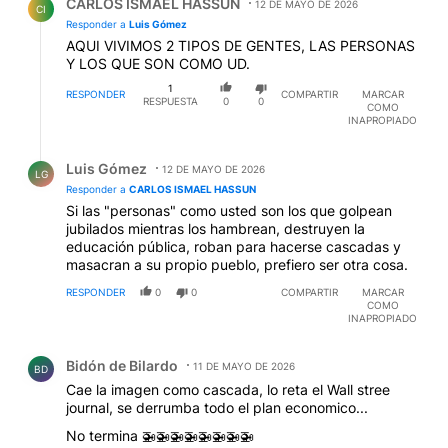
CARLOS ISMAEL HASSUN
12 DE MAYO DE 2026
CI
Responder a
Luis Gómez
AQUI VIVIMOS 2 TIPOS DE GENTES, LAS PERSONAS
Y LOS QUE SON COMO UD.
1
RESPONDER
COMPARTIR
MARCAR
RESPUESTA
0
0
COMO
INAPROPIADO
Respuesta de Luis Gómez.
Luis Gómez
12 DE MAYO DE 2026
LG
Responder a
CARLOS ISMAEL HASSUN
Si las "personas" como usted son los que golpean
jubilados mientras los hambrean, destruyen la
educación pública, roban para hacerse cascadas y
masacran a su propio pueblo, prefiero ser otra cosa.
RESPONDER
0
0
COMPARTIR
MARCAR
COMO
INAPROPIADO
Comentario de Bidón de Bilardo.
Bidón de Bilardo
11 DE MAYO DE 2026
BD
Cae la imagen como cascada, lo reta el Wall stree
journal, se derrumba todo el plan economico...
No termina 🚁🚁🚁🚁🚁🚁🚁🚁