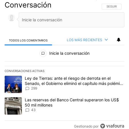
Conversación
SIGA ESTA CO
SEGUIR
LOS MÁS RECIENTES
TODOS LOS COMENTARIOS
Todos los comentarios
Inicie la conversación
CONVERSACIONES ACTIVAS
Este listado muestra los artículos con más comentarios en los últim
Un artículo de tendencia con el título "Ley de Tierras: ante el ri
Ley de Tierras: ante el riesgo de derrota en el
Senado, el Gobierno eliminó el capítulo más polémico
del proyecto
299
Un artículo de tendencia con el título "Las reservas del Banco Ce
Las reservas del Banco Central superaron los US$
50 mil millones
43
Gestionado por