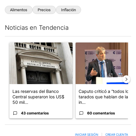
Alimentos
Precios
Inflación
Noticias en Tendencia
Este listado muestra los artículos con más comentarios en los últim
Un artículo de tendencia con el título "Las reservas del Banco 
Un artículo de tendencia con e
Las reservas del Banco
Caputo criticó a “todos los
Central superaron los US$
tarados que hablan de la
50 mil...
in...
43 comentarios
60 comentarios
INICIAR SESIÓN
|
CREAR CUENTA