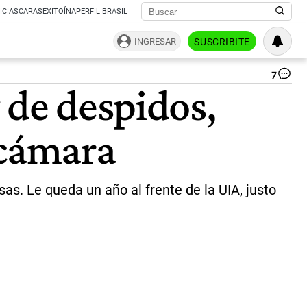
ICIAS
CARAS
EXITOÍNA
PERFIL BRASIL
INGRESAR
SUSCRIBITE
7
En
 de despidos,
roj
El
tit
 cámara
de
la
UIA
Da
Fu
s. Le queda un año al frente de la UIA, justo
de
Rio
|
NA