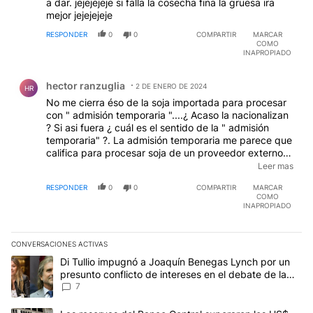
a dar. jejejejeje si falla la cosecha fina la gruesa ira
mejor jejejejeje
RESPONDER
0
0
COMPARTIR
MARCAR
COMO
INAPROPIADO
Comentario de hector ranzuglia.
hector ranzuglia
2 DE ENERO DE 2024
HR
No me cierra éso de la soja importada para procesar
con " admisión temporaria "....¿ Acaso la nacionalizan
? Si asi fuera ¿ cuál es el sentido de la " admisión
temporaria" ?. La admisión temporaria me parece que
califica para procesar soja de un proveedor externo
que paga un FASON a la fábrica que lo procesa y,
Leer mas
luego, exporta los subproductos por cuenta del dueño
RESPONDER
0
0
COMPARTIR
MARCAR
de la soja
COMO
INAPROPIADO
CONVERSACIONES ACTIVAS
Este listado muestra los artículos con más comentarios en los últim
Un artículo de tendencia con el título "Di Tullio impugnó a Joaquí
Di Tullio impugnó a Joaquín Benegas Lynch por un
presunto conflicto de intereses en el debate de la
Ley de Tierras
7