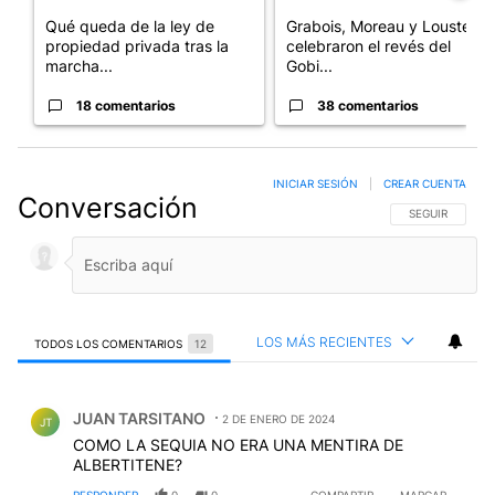
Qué queda de la ley de
Grabois, Moreau y Lousteau
propiedad privada tras la
celebraron el revés del
marcha...
Gobi...
18 comentarios
38 comentarios
INICIAR SESIÓN
|
CREAR CUENTA
Conversación
SIGA ESTA CO
SEGUIR
LOS MÁS RECIENTES
TODOS LOS COMENTARIOS
12
Todos los comentarios
Comentario de JUAN TARSITANO.
JUAN TARSITANO
2 DE ENERO DE 2024
JT
COMO LA SEQUIA NO ERA UNA MENTIRA DE
ALBERTITENE?
RESPONDER
0
0
COMPARTIR
MARCAR