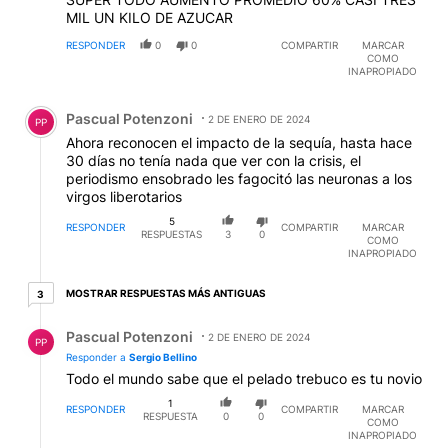
MIL UN KILO DE AZUCAR
RESPONDER
0
0
COMPARTIR
MARCAR
COMO
INAPROPIADO
Comentario de Pascual Potenzoni.
Pascual Potenzoni
2 DE ENERO DE 2024
PP
Ahora reconocen el impacto de la sequía, hasta hace
30 días no tenía nada que ver con la crisis, el
periodismo ensobrado les fagocitó las neuronas a los
virgos liberotarios
5
RESPONDER
COMPARTIR
MARCAR
RESPUESTAS
3
0
COMO
INAPROPIADO
3 respuestas más antiguas
MOSTRAR RESPUESTAS MÁS ANTIGUAS
3
Respuesta de Pascual Potenzoni.
Pascual Potenzoni
2 DE ENERO DE 2024
PP
Responder a
Sergio Bellino
Todo el mundo sabe que el pelado trebuco es tu novio
1
RESPONDER
COMPARTIR
MARCAR
RESPUESTA
0
0
COMO
INAPROPIADO