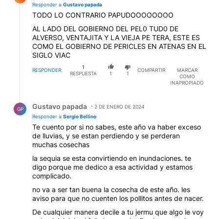
Responder a
Gustavo papada
TODO LO CONTRARIO PAPUDOOOOOOOO
AL LADO DEL GOBIERNO DEL PEL0 TUD0 DE
ALVERSO, VENTAJITA Y LA VIEJA PE TERA, ESTE ES
COMO EL GOBIERNO DE PERICLES EN ATENAS EN EL
SIGLO VIAC
1
RESPONDER
COMPARTIR
MARCAR
RESPUESTA
1
1
COMO
INAPROPIADO
Respuesta de Gustavo papada.
Gustavo papada
2 DE ENERO DE 2024
GP
Responder a
Sergio Bellino
Te cuento por si no sabes, este año va haber exceso
de lluvias, y se estan perdiendo y se perderan
muchas cosechas
la sequia se esta convirtiendo en inundaciones. te
digo porque me dedico a esa actividad y estamos
complicado.
no va a ser tan buena la cosecha de este año. les
aviso para que no cuenten los pollitos antes de nacer.
De cualquier manera decile a tu jermu que algo le voy