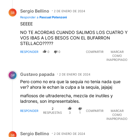
Respuesta de Sergio Bellino.
Sergio Bellino
2 DE ENERO DE 2024
SB
Responder a
Pascual Potenzoni
SEEEE
NO TE ACORDAS CUANDO SALIMOS LOS CUATRO Y
VOS IBAS A LOS BESOS CON EL BUFARRON
STELLACO?????
RESPONDER
0
0
COMPARTIR
MARCAR
COMO
INAPROPIADO
Comentario de Gustavo papada.
Gustavo papada
2 DE ENERO DE 2024
GP
Pero como no era que la sequia no tenia nada que
ver? ahora le echan la culpa a la sequia, jajajaj
mafiosos de ultraderecha, mezcla de inutiles y
ladrones, son impresentables.
2
RESPONDER
COMPARTIR
MARCAR
RESPUESTAS
3
1
COMO
INAPROPIADO
Respuesta de Sergio Bellino.
Sergio Bellino
2 DE ENERO DE 2024
SB