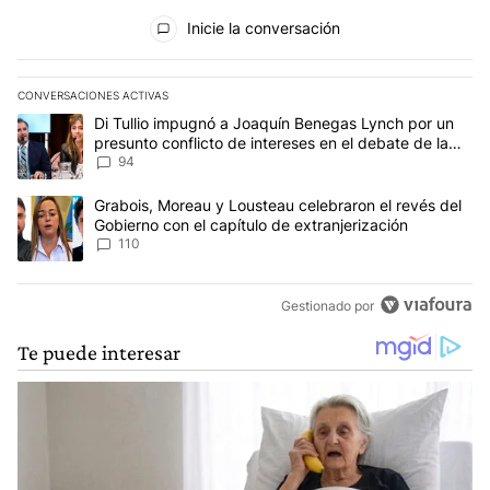
Todos los comentarios
Inicie la conversación
CONVERSACIONES ACTIVAS
Este listado muestra los artículos con más comentarios en los últim
Un artículo de tendencia con el título "Di Tullio impugnó a Joaqu
Di Tullio impugnó a Joaquín Benegas Lynch por un
presunto conflicto de intereses en el debate de la
Ley de Tierras
94
Un artículo de tendencia con el título "Grabois, Moreau y Lousteau
Grabois, Moreau y Lousteau celebraron el revés del
Gobierno con el capítulo de extranjerización
110
Gestionado por