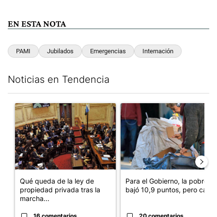
EN ESTA NOTA
PAMI
Jubilados
Emergencias
Internación
Noticias en Tendencia
Este listado muestra los artículos con más comentarios en los últim
Un artículo de tendencia con el título "Qué queda de la ley de p
Un artículo de tendencia con e
Qué queda de la ley de
Para el Gobierno, la pobreza
propiedad privada tras la
bajó 10,9 puntos, pero cay...
marcha...
16 comentarios
20 comentarios