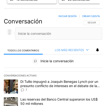
INICIAR SESIÓN
|
CREAR CUENTA
Conversación
SIGA ESTA CO
SEGUIR
LOS MÁS RECIENTES
TODOS LOS COMENTARIOS
Todos los comentarios
Inicie la conversación
CONVERSACIONES ACTIVAS
Este listado muestra los artículos con más comentarios en los últim
Un artículo de tendencia con el título "Di Tullio impugnó a Joaquí
Di Tullio impugnó a Joaquín Benegas Lynch por un
presunto conflicto de intereses en el debate de la
Ley de Tierras
7
Un artículo de tendencia con el título "Las reservas del Banco Ce
Las reservas del Banco Central superaron los US$
50 mil millones