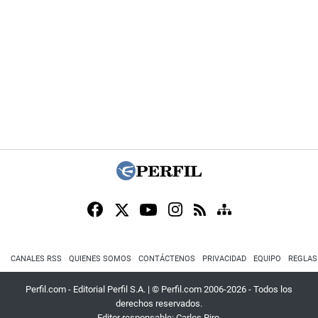
CANALES RSS
QUIENES SOMOS
CONTÁCTENOS
PRIVACIDAD
EQUIPO
REGLAS
Perfil.com - Editorial Perfil S.A.
| © Perfil.com 2006-2026 - Todos los
derechos reservados.
Editor responsable: Carlos Piro.