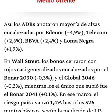
Medio Oriente
Así, los
ADRs
anotaron mayoría de alzas
encabezadas por
Edenor
(+4,9%),
Telecom
(+2,6%),
BBVA
(+2,4%) y
Loma Negra
(+1,9%).
En
Wall Street
, los
bonos
cerraron con
rojos casi generalizados encabezados por el
Bonar 2030
(-0,3%), y el
Global 2046
(-0,3%), mientras los el único que subió fue
el
Bonar 2041
(+0,1%). En ese marco, el
riesgo país
avanzó
1,4%
hasta los
526
puntos básicos, según la medición de
J.P.