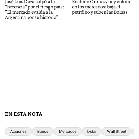
José Luis Daza culpó a la
Reabren Ormuz y hay euforia
"herencia" por el riesgo país:
en los mercados: baja el
"El mercado evalúa a la
petróleo y suben las Bolsas
Argentina por su historia"
EN ESTA NOTA
Acciones
Bonos
Mercados
Dólar
Wall Street
R