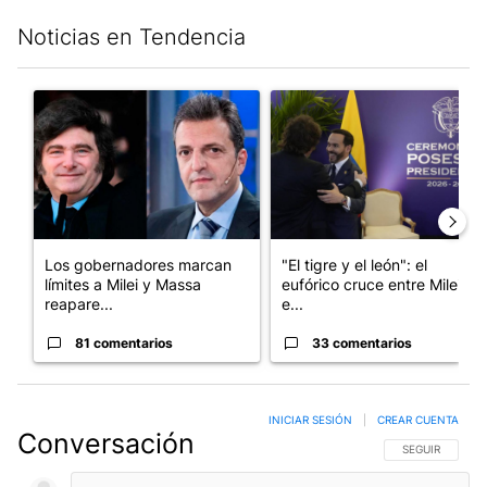
Noticias en Tendencia
Este listado muestra los artículos con más comentarios en los últim
Un artículo de tendencia con el título "Los gobernadores marcan
Un artículo de tendencia con e
Los gobernadores marcan
"El tigre y el león": el
límites a Milei y Massa
eufórico cruce entre Milei y
reapare...
e...
81 comentarios
33 comentarios
INICIAR SESIÓN
|
CREAR CUENTA
Conversación
SIGA ESTA CO
SEGUIR