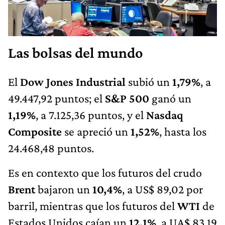
Las bolsas del mundo
El
Dow Jones Industrial
subió un
1,79%
, a
49.447,92 puntos; el
S&P 500
ganó un
1,19%
, a 7.125,36 puntos, y el
Nasdaq
Composite
se apreció un
1,52%
, hasta los
24.468,48 puntos.
Es en contexto que los futuros del crudo
Brent
bajaron un
10,4%
, a US$ 89,02 por
barril, mientras que los futuros del
WTI
de
Estados Unidos caían un
12,1%
, a UA$ 83,19