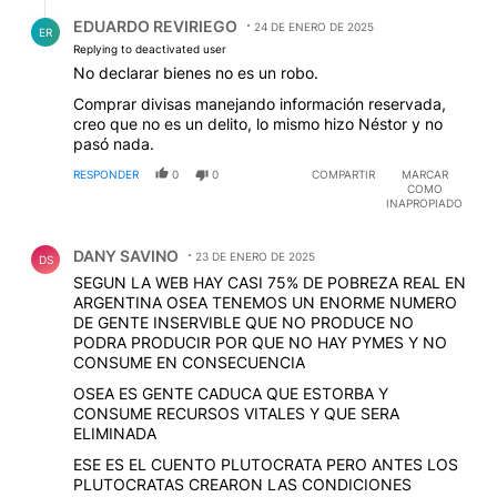
Respuesta de EDUARDO REVIRIEGO.
EDUARDO REVIRIEGO
24 DE ENERO DE 2025
ER
Replying to deactivated user
No declarar bienes no es un robo.
Comprar divisas manejando información reservada,
creo que no es un delito, lo mismo hizo Néstor y no
pasó nada.
RESPONDER
0
0
COMPARTIR
MARCAR
COMO
INAPROPIADO
Comentario de DANY SAVINO.
DANY SAVINO
23 DE ENERO DE 2025
DS
SEGUN LA WEB HAY CASI 75% DE POBREZA REAL EN
ARGENTINA OSEA TENEMOS UN ENORME NUMERO
DE GENTE INSERVIBLE QUE NO PRODUCE NO
PODRA PRODUCIR POR QUE NO HAY PYMES Y NO
CONSUME EN CONSECUENCIA
OSEA ES GENTE CADUCA QUE ESTORBA Y
CONSUME RECURSOS VITALES Y QUE SERA
ELIMINADA
ESE ES EL CUENTO PLUTOCRATA PERO ANTES LOS
PLUTOCRATAS CREARON LAS CONDICIONES