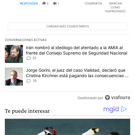
RESPONDER
5
1
COMPARTIR
MARCAR
COMO
INAPROPIADO
CARGAR MÁS COMENTARIOS
CONVERSACIONES ACTIVAS
Este listado muestra los artículos con más comentarios en los últim
Un artículo de tendencia con el título "Irán nombró al ideólogo d
Irán nombró al ideólogo del atentado a la AMIA al
frente del Consejo Supremo de Seguridad Nacional
51
Un artículo de tendencia con el título "Jorge Gorini, el juez del
Jorge Gorini, el juez del caso Vialidad, declaró que
Cristina Kirchner está pagando las consecuencias de
cometer "un delito comprobado"
16
Gestionado por