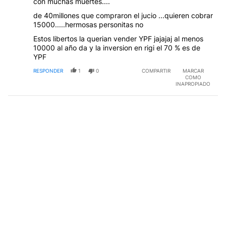
con muchas muertes....
de 40millones que compraron el jucio ...quieren cobrar
15000.....hermosas personitas no
Estos libertos la querian vender YPF jajajaj al menos
10000 al año da y la inversion en rigi el 70 % es de
YPF
RESPONDER
1
0
COMPARTIR
MARCAR
COMO
INAPROPIADO