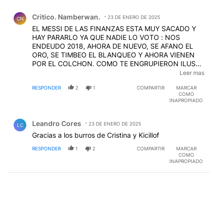
Comentario de Critico. Namberwan..
Critico. Namberwan.
23 DE ENERO DE 2025
CN
EL MESSI DE LAS FINANZAS ESTA MUY SACADO Y
HAY PARARLO YA QUE NADIE LO VOTO : NOS
ENDEUDO 2018, AHORA DE NUEVO, SE AFANO EL
ORO, SE TIMBEO EL BLANQUEO Y AHORA VIENEN
POR EL COLCHON. COMO TE ENGRUPIERON ILUSO
!!. TE DIJERON QUE IBAS A GANAR EN DOLARES
Leer mas
PERO SOLO PODES PAGAR EN DOLARES !! . PARA
RESPONDER
2
1
COMPARTIR
MARCAR
QUE EL DELINCUENTE CAPUTO SIGA HACIENDO
COMO
SUS TROPELIAS. INFLACIÓN EN DOLARES RECORD
INAPROPIADO
Y DESTRUCCIÓN CONTINUA DEL PODER
Comentario de Leandro Cores.
ADQUISITIVO.
EDITADO
Leandro Cores
23 DE ENERO DE 2025
LC
Gracias a los burros de Cristina y Kicillof
RESPONDER
1
2
COMPARTIR
MARCAR
COMO
INAPROPIADO