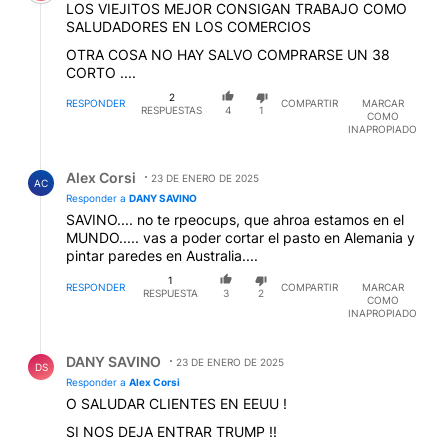
LOS VIEJITOS MEJOR CONSIGAN TRABAJO COMO
SALUDADORES EN LOS COMERCIOS
OTRA COSA NO HAY SALVO COMPRARSE UN 38
CORTO ....
2
RESPONDER
COMPARTIR
MARCAR
RESPUESTAS
4
1
COMO
INAPROPIADO
Respuesta de Alex Corsi.
Alex Corsi
23 DE ENERO DE 2025
AC
Responder a
DANY SAVINO
SAVINO.... no te rpeocups, que ahroa estamos en el
MUNDO..... vas a poder cortar el pasto en Alemania y
pintar paredes en Australia....
1
RESPONDER
COMPARTIR
MARCAR
RESPUESTA
3
2
COMO
INAPROPIADO
Respuesta de DANY SAVINO.
DANY SAVINO
23 DE ENERO DE 2025
DS
Responder a
Alex Corsi
O SALUDAR CLIENTES EN EEUU !
SI NOS DEJA ENTRAR TRUMP !!