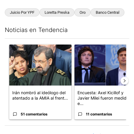
Juicio Por YPF
Loretta Preska
Oro
Banco Central
Noticias en Tendencia
Este listado muestra los artículos con más comentarios en los últim
Un artículo de tendencia con el título "Irán nombró al ideólogo
Un artículo de tendencia con e
Irán nombró al ideólogo del
Encuesta: Axel Kicillof y
atentado a la AMIA al frent...
Javier Milei fueron medidos
e...
51 comentarios
11 comentarios