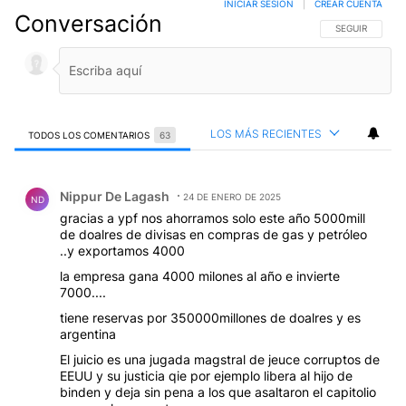
INICIAR SESIÓN
|
CREAR CUENTA
Conversación
SIGA ESTA CO
SEGUIR
LOS MÁS RECIENTES
TODOS LOS COMENTARIOS
63
Todos los comentarios
Comentario de Nippur De Lagash.
Nippur De Lagash
24 DE ENERO DE 2025
ND
gracias a ypf nos ahorramos solo este año 5000mill
de doalres de divisas en compras de gas y petróleo
..y exportamos 4000
la empresa gana 4000 milones al año e invierte
7000....
tiene reservas por 350000millones de doalres y es
argentina
El juicio es una jugada magstral de jeuce corruptos de
EEUU y su justicia qie por ejemplo libera al hijo de
binden y deja sin pena a los que asaltaron el capitolio