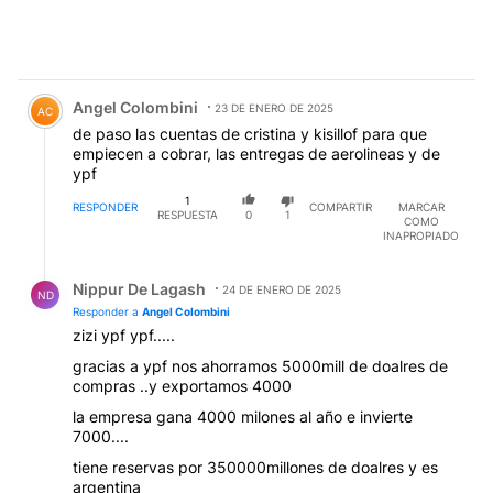
Comentario de Angel Colombini.
Angel Colombini
23 DE ENERO DE 2025
AC
de paso las cuentas de cristina y kisillof para que
empiecen a cobrar, las entregas de aerolineas y de
ypf
1
RESPONDER
COMPARTIR
MARCAR
RESPUESTA
0
1
COMO
INAPROPIADO
Respuesta de Nippur De Lagash.
Nippur De Lagash
24 DE ENERO DE 2025
ND
Responder a
Angel Colombini
zizi ypf ypf.....
gracias a ypf nos ahorramos 5000mill de doalres de
compras ..y exportamos 4000
la empresa gana 4000 milones al año e invierte
7000....
tiene reservas por 350000millones de doalres y es
argentina