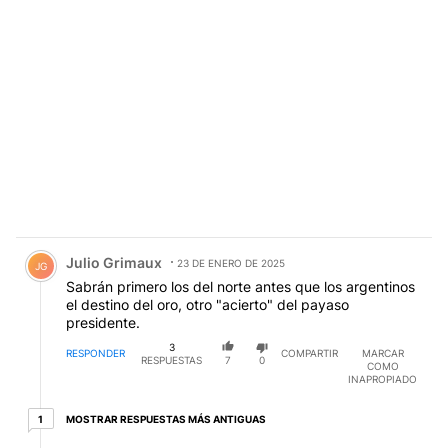
Comentario de Julio Grimaux.
Julio Grimaux
23 DE ENERO DE 2025
JG
Sabrán primero los del norte antes que los argentinos
el destino del oro, otro "acierto" del payaso
presidente.
3
RESPONDER
COMPARTIR
MARCAR
RESPUESTAS
7
0
COMO
INAPROPIADO
1 respuesta más antiguas
MOSTRAR RESPUESTAS MÁS ANTIGUAS
1
Respuesta de Leandro Cores.