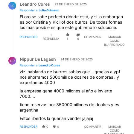
Leandro Cores
23 DE ENERO DE 2025
LC
Responder a
Julio Grimaux
El oro se sabe perfecto dónde está, y si lo embargan
es por Cristina y Kicillof dos burros. De todas formas
los más posible es que esté gobierno lo solucione.
1
RESPONDER
COMPARTIR
MARCAR
RESPUESTA
1
6
COMO
INAPROPIADO
Respuesta de Nippur De Lagash.
Nippur De Lagash
24 DE ENERO DE 2025
ND
Responder a
Leandro Cores
zizi hablando de burrros sabias que....gracias a ypf
nos ahorramos 5000mill de doalres de compras ..y
exportamos 4000
la empresa gana 4000 milones al año e invierte
7000....
tiene reservas por 350000millones de doalres y es
argentina
Estos libertos la querian vender jajajaj
RESPONDER
0
0
COMPARTIR
MARCAR
COMO