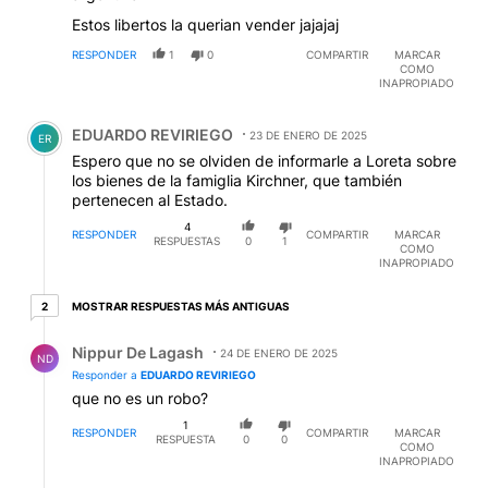
Estos libertos la querian vender jajajaj
RESPONDER
1
0
COMPARTIR
MARCAR
COMO
INAPROPIADO
Comentario de EDUARDO REVIRIEGO.
EDUARDO REVIRIEGO
23 DE ENERO DE 2025
ER
Espero que no se olviden de informarle a Loreta sobre
los bienes de la famiglia Kirchner, que también
pertenecen al Estado.
4
RESPONDER
COMPARTIR
MARCAR
RESPUESTAS
0
1
COMO
INAPROPIADO
2 respuestas más antiguas
MOSTRAR RESPUESTAS MÁS ANTIGUAS
2
Respuesta de Nippur De Lagash.
Nippur De Lagash
24 DE ENERO DE 2025
ND
Responder a
EDUARDO REVIRIEGO
que no es un robo?
1
RESPONDER
COMPARTIR
MARCAR
RESPUESTA
0
0
COMO
INAPROPIADO