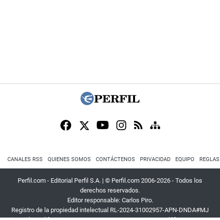
CANALES RSS
QUIENES SOMOS
CONTÁCTENOS
PRIVACIDAD
EQUIPO
REGLAS
Perfil.com - Editorial Perfil S.A.
| © Perfil.com 2006-2026 - Todos los
derechos reservados.
Editor responsable: Carlos Piro.
Registro de la propiedad intelectual RL-2024-31002957-APN-DNDA#MJ
Dirección:
California 2715
,
C1289ABI
,
CABA, Argentina
| Teléfono:
+54 9 11