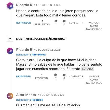
Comentario de Ricardo R.
Ricardo R
1 DE JUNIO DE 2026
RR
Hacen lo contrario de lo que dijeron porque pasa lo
que niegan. Está todo mal y temer corridas
9
RESPONDER
COMPARTIR
MARCAR
RESPUESTAS
1
2
COMO
INAPROPIADO
7 respuestas más antiguas
MOSTRAR RESPUESTAS MÁS ANTIGUAS
7
Respuesta de Ricardo R.
Ricardo R
2 DE JUNIO DE 2026
RR
Responder a
Aitor Menta
Claro, claro , La culpa de lo que hace Milei la tiene
Massa. SI no sabès de lo que hablás, no tiene sentido
jugar con numeritos recortado. Enterate
EDITADO
1
RESPONDER
COMPARTIR
MARCAR
RESPUESTA
0
0
COMO
INAPROPIADO
Respuesta de Aitor Menta.
Aitor Menta
2 DE JUNIO DE 2026
AM
Responder a
Ricardo R
Guzmán en 31 meses 143% de inflación