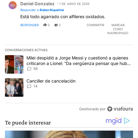
Daniel Gonzalez
1 DE JUNIO DE 2026
DG
Responder a
Ruben Riquelme
Está todo agarrado con alfileres oxidados.
RESPONDER
0
2
COMPARTIR
MARCAR
COMO
INAPROPIADO
CONVERSACIONES ACTIVAS
Este listado muestra los artículos con más comentarios en los últim
Un artículo de tendencia con el título "Milei despidió a Jorge Mes
Milei despidió a Jorge Messi y cuestionó a quienes
criticaron a Lionel: “Da vergüenza pensar que hubo
anti-Messi”
58
Un artículo de tendencia con el título "Canciller de cancelación" 
Canciller de cancelación
14
Gestionado por