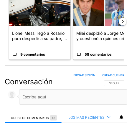
Lionel Messi llegó a Rosario
Milei despidió a Jorge Messi
para despedir a su padre, ...
y cuestionó a quienes crit...
9 comentarios
58 comentarios
INICIAR SESIÓN
|
CREAR CUENTA
Conversación
SIGA ESTA CO
SEGUIR
LOS MÁS RECIENTES
TODOS LOS COMENTARIOS
13
Todos los comentarios