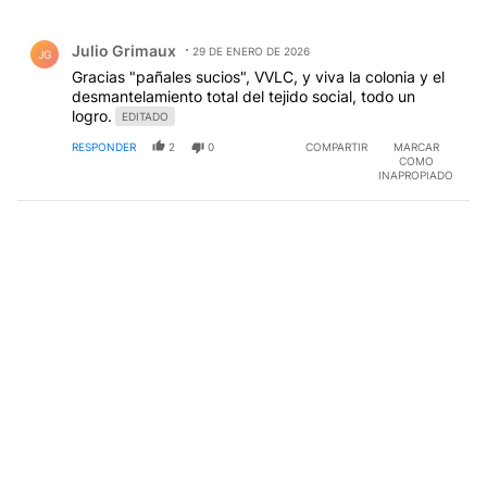
Todos los comentarios
Comentario de Julio Grimaux.
Julio Grimaux
29 DE ENERO DE 2026
JG
Gracias "pañales sucios", VVLC, y viva la colonia y el
desmantelamiento total del tejido social, todo un
logro.
EDITADO
RESPONDER
2
0
COMPARTIR
MARCAR
COMO
INAPROPIADO