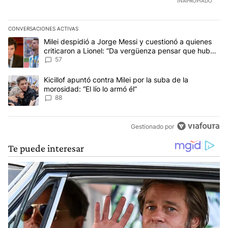
INAPROPIADO
CONVERSACIONES ACTIVAS
Este listado muestra los artículos con más comentarios en los últim
Un artículo de tendencia con el título "Milei despidió a Jorge Mes
Milei despidió a Jorge Messi y cuestionó a quienes
criticaron a Lionel: “Da vergüenza pensar que hubo
anti-Messi”
57
Un artículo de tendencia con el título "Kicillof apuntó contra Milei 
Kicillof apuntó contra Milei por la suba de la
morosidad: “El lío lo armó él”
88
Gestionado por