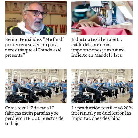
Benito Fernández: "Me fundí
Industria textil en alerta:
por tercera vez en mi país,
caída del consumo,
necesitás que el Estado esté
importaciones y un futuro
presente"
incierto en Mar del Plata
Crisis textil: 7 de cada 10
La producción textil cayó 20%
fábricas están paradas y se
interanual y se duplicaron las
perdieron 16.000 puestos de
importaciones de China
trabajo