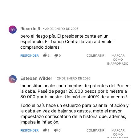
Comentario de Ricardo R.
Ricardo R
29 DE ENERO DE 2026
RR
pero el riesgo pís. El presidente canta en un
espetáculo. EL banco Central lo van a demoler
comprando dólares
RESPONDER
3
0
COMPARTIR
MARCAR
COMO
INAPROPIADO
Comentario de Esteban Wilder.
Esteban Wilder
29 DE ENERO DE 2026
EW
Inconstitucionales incrementos de patentes del Pro en
la caba. Pasé de pagar 20.000 pesos por bimestre a
80.000 por bimestre. Un módico 400% de aumento !.
Todo el país hace un esfuerzo para bajar la inflación y
la caba en vez de bajar sus gastos, mete el mayor
impuestazo confiscatorio de la historia que, además,
impulsa la inflación.
RESPONDER
1
0
COMPARTIR
MARCAR
COMO