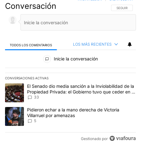
Conversación
SIGA ESTA CO
SEGUIR
LOS MÁS RECIENTES
TODOS LOS COMENTARIOS
Todos los comentarios
Inicie la conversación
CONVERSACIONES ACTIVAS
Este listado muestra los artículos con más comentarios en los últim
Un artículo de tendencia con el título "El Senado dio media sanci
El Senado dio media sanción a la Inviolabilidad de la
Propiedad Privada: el Gobierno tuvo que ceder en la
Ley del Manejo del Fuego
33
Un artículo de tendencia con el título "Pidieron echar a la mano d
Pidieron echar a la mano derecha de Victoria
Villarruel por amenazas
5
Gestionado por