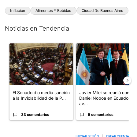
Inflación
Alimentos Y Bebidas
Ciudad De Buenos Aires
Noticias en Tendencia
Este listado muestra los artículos con más comentarios en los últim
Un artículo de tendencia con el título "El Senado dio media san
Un artículo de tendencia con e
El Senado dio media sanción
Javier Milei se reunió con
a la Inviolabilidad de la P...
Daniel Noboa en Ecuador y
av...
33 comentarios
9 comentarios
INICIAR SESIÓN
|
CREAR CUENTA