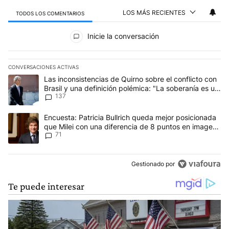
LOS MÁS RECIENTES
TODOS LOS COMENTARIOS
Todos los comentarios
Inicie la conversación
CONVERSACIONES ACTIVAS
Este listado muestra los artículos con más comentarios en los últim
Un artículo de tendencia con el título "Las inconsistencias de Qui
Las inconsistencias de Quirno sobre el conflicto con
Brasil y una definición polémica: "La soberanía es un
137
concepto antiguo"
Un artículo de tendencia con el título "Encuesta: Patricia Bullri
Encuesta: Patricia Bullrich queda mejor posicionada
que Milei con una diferencia de 8 puntos en imagen
71
negativa
Gestionado por