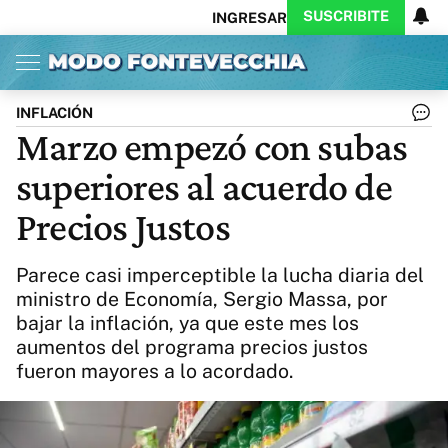
SUSCRIBITE
INGRESAR
Inicio
Ahora
Opinión
Actualidad
Política
Economía
Columnistas
Política
Pymes
Salud
INFLACIÓN
Ciencia
Protagonistas
Tecnología
Marzo empezó con subas
Cultura
Arte
Educación
superiores al acuerdo de
Internacional
Clima
Deportes
CARAS
Exitoina
Turismo
Precios Justos
Videos
Córdoba
Reperfilar
Business
Noticias
Caras
Parece casi imperceptible la lucha diaria del
Exitoina
Gaming
Vivo
ministro de Economía, Sergio Massa, por
bajar la inflación, ya que este mes los
Diario del Juicio
aumentos del programa precios justos
fueron mayores a lo acordado.