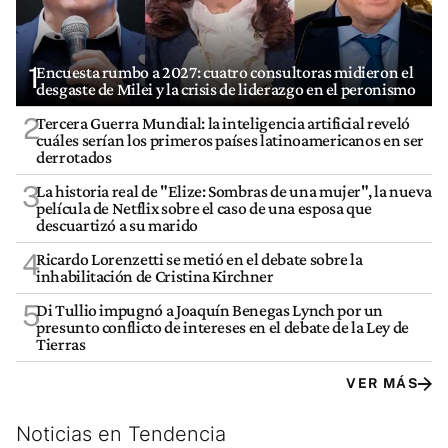
1
Encuesta rumbo a 2027: cuatro consultoras midieron el
desgaste de Milei y la crisis de liderazgo en el peronismo
2
Tercera Guerra Mundial: la inteligencia artificial reveló
cuáles serían los primeros países latinoamericanos en ser
derrotados
3
La historia real de "Elize: Sombras de una mujer", la nueva
película de Netflix sobre el caso de una esposa que
descuartizó a su marido
4
Ricardo Lorenzetti se metió en el debate sobre la
inhabilitación de Cristina Kirchner
5
Di Tullio impugnó a Joaquín Benegas Lynch por un
presunto conflicto de intereses en el debate de la Ley de
Tierras
VER MÁS
Noticias en Tendencia