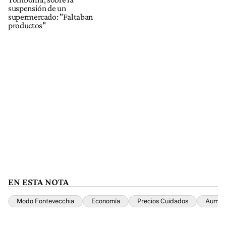
suspensión de un
supermercado: "Faltaban
productos"
EN ESTA NOTA
Modo Fontevecchia
Economía
Precios Cuidados
Aumen