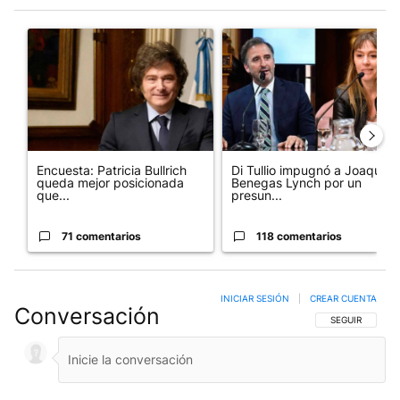
Este listado muestra los artículos con más comentarios en los últim
Un artículo de tendencia con el título "Encuesta: Patricia Bull
Un artículo de tendencia con e
Encuesta: Patricia Bullrich
Di Tullio impugnó a Joaquín
queda mejor posicionada
Benegas Lynch por un
que...
presun...
71 comentarios
118 comentarios
INICIAR SESIÓN
|
CREAR CUENTA
Conversación
SIGA ESTA CO
SEGUIR