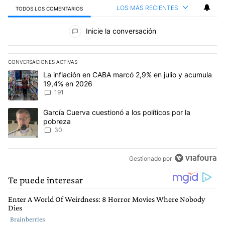
LOS MÁS RECIENTES
TODOS LOS COMENTARIOS
Todos los comentarios
Inicie la conversación
CONVERSACIONES ACTIVAS
Este listado muestra los artículos con más comentarios en los últim
Un artículo de tendencia con el título "La inflación en CABA marc
La inflación en CABA marcó 2,9% en julio y acumula
19,4% en 2026
191
Un artículo de tendencia con el título "García Cuerva cuestionó a 
García Cuerva cuestionó a los políticos por la
pobreza
30
Gestionado por