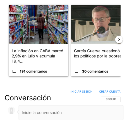
Este listado muestra los artículos con más comentarios en los últim
Un artículo de tendencia con el título "La inflación en CABA m
Un artículo de tendencia con e
La inflación en CABA marcó
García Cuerva cuestionó a
2,9% en julio y acumula
los políticos por la pobreza
19,4...
191 comentarios
30 comentarios
INICIAR SESIÓN
|
CREAR CUENTA
Conversación
SIGA ESTA CO
SEGUIR