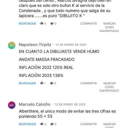
despues del censo , Marcos lavagna dejo bien en
claro que es solo otro bufon K al servicio de la
Condenada , y que todo numero que salga de su
lapicera .......es puro "DIBUJITO K "
RESPONDER
0
0
COMPARTIR
MARCAR
COMO
INAPROPIADO
Comentario de Napoleon Tirpitz.
Napoleon Tirpitz
12 DE ENERO DE 2023
NT
EN CUANTO LA DIBUJASTE VENDE HUMO
ANDATE MASSA FRACASADO
INFLACIÓN 2022 120% REAL
INFLACIÓN 2023 138%
RESPONDER
1
0
COMPARTIR
MARCAR
COMO
INAPROPIADO
Comentario de Marcelo Calviño.
Marcelo Calviño
12 DE ENERO DE 2023
MC
Albertitere, el unico modo de evitar las tres cifras es
poniendo 50 + 55
RESPONDER
3
0
COMPARTIR
MARCAR
COMO