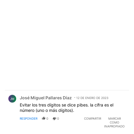
Comentario de José Miguel Pallares Díaz.
José Miguel Pallares Díaz
12 DE ENERO DE 2023
JM
Evitar los tres dígitos se dice pibes. la cifra es el
número (uno o más dígitos).
RESPONDER
0
0
COMPARTIR
MARCAR
COMO
INAPROPIADO