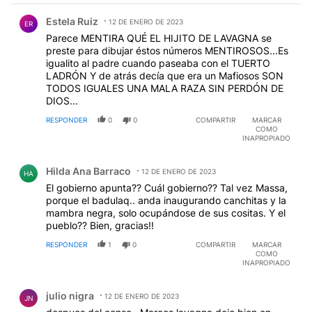
Comentario de Estela Ruiz.
Estela Ruiz
12 DE ENERO DE 2023
ER
Parece MENTIRA QUÉ EL HIJITO DE LAVAGNA se
preste para dibujar éstos números MENTIROSOS...Es
igualito al padre cuando paseaba con el TUERTO
LADRÓN Y de atrás decía que era un Mafiosos SON
TODOS IGUALES UNA MALA RAZA SIN PERDÓN DE
DIOS...
RESPONDER
0
0
COMPARTIR
MARCAR
COMO
INAPROPIADO
Comentario de Hilda Ana Barraco.
Hilda Ana Barraco
12 DE ENERO DE 2023
HA
El gobierno apunta?? Cuál gobierno?? Tal vez Massa,
porque el badulaq.. anda inaugurando canchitas y la
mambra negra, solo ocupándose de sus cositas. Y el
pueblo?? Bien, gracias!!
RESPONDER
1
0
COMPARTIR
MARCAR
COMO
INAPROPIADO
Comentario de julio nigra.
julio nigra
12 DE ENERO DE 2023
JN