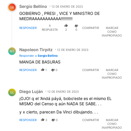
Comentario de Sergio Bellino.
Sergio Bellino
12 DE ENERO DE 2023
SB
GOBIERNO , PRESI , VICE Y MINISTRO DE
MIEDRAAAAAAAAAAA!!!!!!!!!!
1
RESPONDER
COMPARTIR
MARCAR
RESPUESTA
2
0
COMO
INAPROPIADO
Respuesta de Napoleon Tirpitz.
Napoleon Tirpitz
12 DE ENERO DE 2023
NT
Responder a
Sergio Bellino
MANGA DE BASURAS
RESPONDER
1
0
COMPARTIR
MARCAR
COMO
INAPROPIADO
Comentario de Diego Luján.
Diego Luján
12 DE ENERO DE 2023
DL
¡OJO! q el 'Andá páyá, bobo'este es el mismo EL
MISMO del Censo q aún NADA SE SABE. . .
y x cierto, parecen Da Vinci dibujando. . .
RESPONDER
3
0
COMPARTIR
MARCAR
COMO
INAPROPIADO