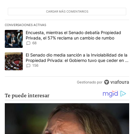
CARGAR MÁS COMENTARIOS
CONVERSACIONES ACTIVAS
Este listado muestra los artículos con más comentarios en los últim
Un artículo de tendencia con el título "Encuesta, mientras el Se
Encuesta, mientras el Senado debatía Propiedad
Privada, el 57% reclama un cambio de rumbo
68
Un artículo de tendencia con el título "El Senado dio media sanci
El Senado dio media sanción a la Inviolabilidad de la
Propiedad Privada: el Gobierno tuvo que ceder en la
Ley del Manejo del Fuego
156
Gestionado por