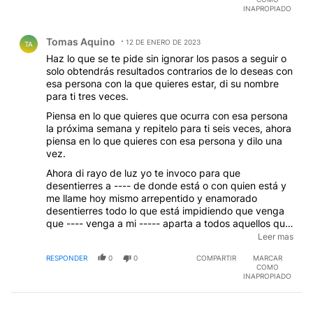
INAPROPIADO
Comentario de Tomas Aquino.
Tomas Aquino
12 DE ENERO DE 2023
TA
Haz lo que se te pide sin ignorar los pasos a seguir o
solo obtendrás resultados contrarios de lo deseas con
esa persona con la que quieres estar, di su nombre
para ti tres veces.
Piensa en lo que quieres que ocurra con esa persona
la próxima semana y repitelo para ti seis veces, ahora
piensa en lo que quieres con esa persona y dilo una
vez.
Ahora di rayo de luz yo te invoco para que
desentierres a ---- de donde está o con quien está y
me llame hoy mismo arrepentido y enamorado
desentierres todo lo que está impidiendo que venga
que ---- venga a mi ----- aparta a todos aquellos que
contribuyen a que nos apartemos y que él no piense
Leer mas
más en otras mujeres que solo piense en mi ---- que él
RESPONDER
0
0
COMPARTIR
MARCAR
me llame y me ame gracias, gracias por tu misterioso
COMO
poder que siempre cumple con lo que se le pide,
INAPROPIADO
luego publicar tres veces la oración, se concede en
ese misma noche