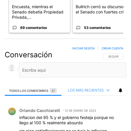
Encuesta, mientras el
Bullrich cerró su discurso en
Senado debatía Propiedad
el Senado con fuertes crí...
Privada,...
69 comentarios
53 comentarios
INICIAR SESIÓN
|
CREAR CUENTA
Conversación
SIGA ESTA CO
SEGUIR
LOS MÁS RECIENTES
TODOS LOS COMENTARIOS
47
Todos los comentarios
Comentario de Orlando Cacchiarelli.
Orlando Cacchiarelli
12 DE ENERO DE 2023
OC
inflacion del 95 % y el gobierno festeja porque no
llego al 100 % realmente absurdo
sin plan antiinflacionario no se baja la inflacion