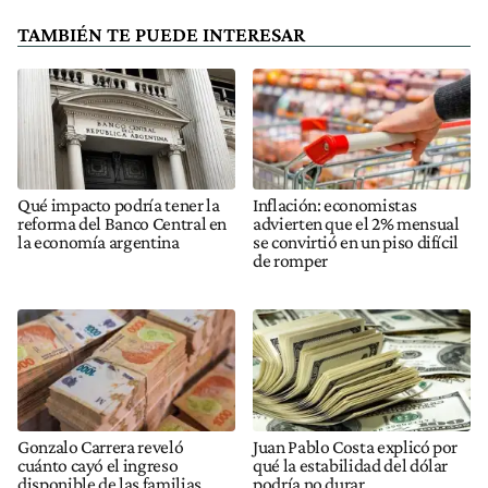
TAMBIÉN TE PUEDE INTERESAR
Qué impacto podría tener la
Inflación: economistas
reforma del Banco Central en
advierten que el 2% mensual
la economía argentina
se convirtió en un piso difícil
de romper
Gonzalo Carrera reveló
Juan Pablo Costa explicó por
cuánto cayó el ingreso
qué la estabilidad del dólar
disponible de las familias
podría no durar