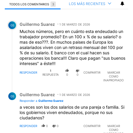
LOS MÁS RECIENTES
TODOS LOS COMENTARIOS
3
Todos los comentarios
Comentario de Guillermo Suarez.
Guillermo Suarez
1 DE MARZO DE 2026
GS
Muchos números, pero en cuánto esta endeudado un
trabajador promedio? En un 100 x % de su salario? o
mas de eso???. En muchos paises de Europa los
asalariados viven con un retraso mensual del 100 por
% de su salario. E banco con el cual hacen sus
operaciones los banca!!! Claro que pagan "sus buenos
intereses" a éste!!!
1
RESPONDER
COMPARTIR
MARCAR
RESPUESTA
0
0
COMO
INAPROPIADO
Respuesta de Guillermo Suarez.
Guillermo Suarez
1 DE MARZO DE 2026
GS
Responder a
Guillermo Suarez
a veces son los dos salarios de una pareja o familia. Si
los gobiernos viven endeudados, porque no sus
ciudadanos?
RESPONDER
0
0
COMPARTIR
MARCAR
COMO