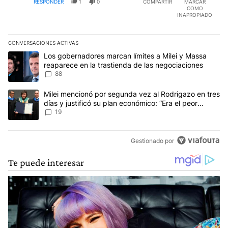
RESPONDER
1
0
COMPARTIR
MARCAR
COMO
INAPROPIADO
CONVERSACIONES ACTIVAS
Este listado muestra los artículos con más comentarios en los últim
Un artículo de tendencia con el título "Los gobernadores marcan l
Los gobernadores marcan límites a Milei y Massa
reaparece en la trastienda de las negociaciones
88
Un artículo de tendencia con el título "Milei mencionó por segunda
Milei mencionó por segunda vez al Rodrigazo en tres
días y justificó su plan económico: “Era el peor
escenario posible”
19
Gestionado por