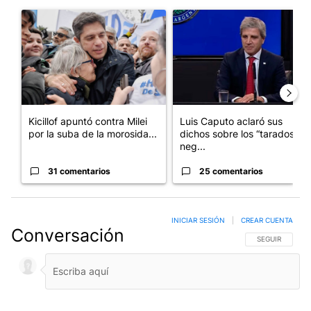
Este listado muestra los artículos con más comentarios en los últim
Un artículo de tendencia con el título "Kicillof apuntó contra Mil
Un artículo de tendencia con e
Kicillof apuntó contra Milei
Luis Caputo aclaró sus
por la suba de la morosida...
dichos sobre los “tarados” y
neg...
31 comentarios
25 comentarios
INICIAR SESIÓN
|
CREAR CUENTA
Conversación
SIGA ESTA CO
SEGUIR