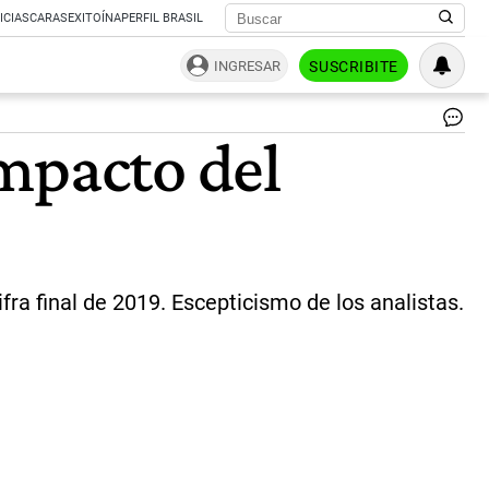
ICIAS
CARAS
EXITOÍNA
PERFIL BRASIL
INGRESAR
SUSCRIBITE
La
mpacto del
inf
de
abr
fu
del
3,
|
Not
ifra final de 2019. Escepticismo de los analistas.
Ar