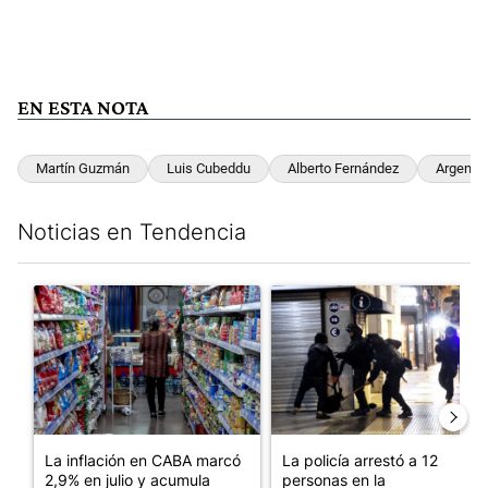
EN ESTA NOTA
Martín Guzmán
Luis Cubeddu
Alberto Fernández
Argentin
Noticias en Tendencia
Este listado muestra los artículos con más comentarios en los últim
Un artículo de tendencia con el título "La inflación en CABA m
Un artículo de tendencia con e
La inflación en CABA marcó
La policía arrestó a 12
2,9% en julio y acumula
personas en la