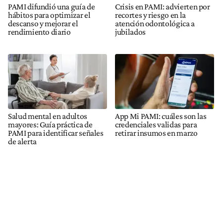
PAMI difundió una guía de
Crisis en PAMI: advierten por
hábitos para optimizar el
recortes y riesgo en la
descanso y mejorar el
atención odontológica a
rendimiento diario
jubilados
Salud mental en adultos
App Mi PAMI: cuáles son las
mayores: Guía práctica de
credenciales validas para
PAMI para identificar señales
retirar insumos en marzo
de alerta