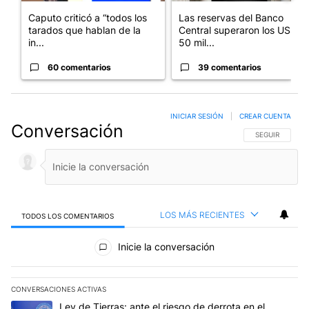
Caputo criticó a “todos los
Las reservas del Banco
tarados que hablan de la
Central superaron los US$
in...
50 mil...
60 comentarios
39 comentarios
INICIAR SESIÓN
|
CREAR CUENTA
Conversación
SIGA ESTA CO
SEGUIR
LOS MÁS RECIENTES
TODOS LOS COMENTARIOS
Todos los comentarios
Inicie la conversación
CONVERSACIONES ACTIVAS
Este listado muestra los artículos con más comentarios en los últim
Un artículo de tendencia con el título "Ley de Tierras: ante el ri
Ley de Tierras: ante el riesgo de derrota en el