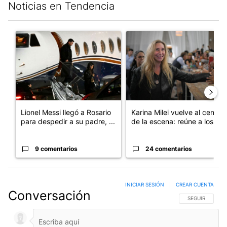
Noticias en Tendencia
Este listado muestra los artículos con más comentarios en los últim
Un artículo de tendencia con el título "Lionel Messi llegó a Ros
Un artículo de tendencia con e
Lionel Messi llegó a Rosario
Karina Milei vuelve al centro
para despedir a su padre, ...
de la escena: reúne a los...
9 comentarios
24 comentarios
INICIAR SESIÓN
|
CREAR CUENTA
Conversación
SIGA ESTA CO
SEGUIR