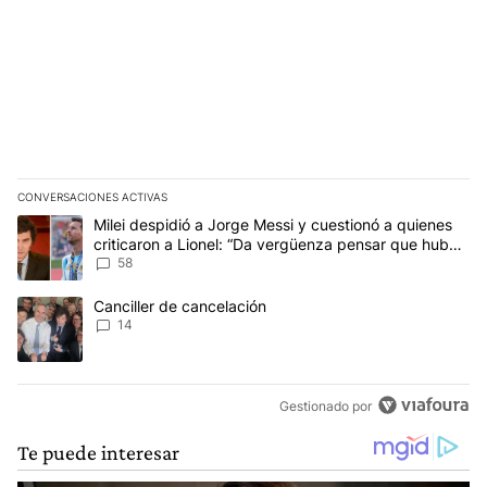
CONVERSACIONES ACTIVAS
Este listado muestra los artículos con más comentarios en los últim
Un artículo de tendencia con el título "Milei despidió a Jorge Mes
Milei despidió a Jorge Messi y cuestionó a quienes
criticaron a Lionel: “Da vergüenza pensar que hubo
anti-Messi”
58
Un artículo de tendencia con el título "Canciller de cancelación" 
Canciller de cancelación
14
Gestionado por