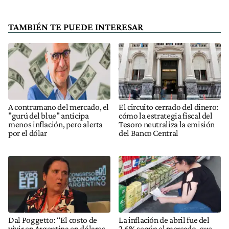
TAMBIÉN TE PUEDE INTERESAR
A contramano del mercado, el
El circuito cerrado del dinero:
"gurú del blue" anticipa
cómo la estrategia fiscal del
menos inflación, pero alerta
Tesoro neutraliza la emisión
por el dólar
del Banco Central
Dal Poggetto: “El costo de
La inflación de abril fue del
vivir en Argentina en dólares
2,6% según el mercado, que