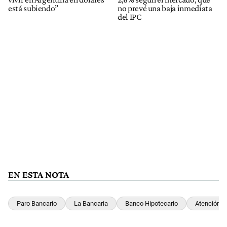
está subiendo”
no prevé una baja inmediata
del IPC
EN ESTA NOTA
Paro Bancario
La Bancaria
Banco Hipotecario
Atención Al