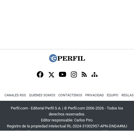
CANALES RSS
QUIENES SOMOS
CONTÁCTENOS
PRIVACIDAD
EQUIPO
REGLAS
Perfil.com - Editorial Perfil S.A.
| © Perfil.com 2006-2026 - Todos los
derechos reservados.
Editor responsable: Carlos Piro.
Registro de la propiedad intelectual RL-2024-31002957-APN-DNDA#MJ
Dirección:
California 2715
,
C1289ABI
,
CABA, Argentina
| Teléfono:
+54 9 11